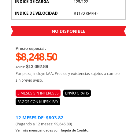
INDICE DE CARGA
125/122
INDICE DE VELOCIDAD
R (170 KM/H)
NO DISPONIBLE
Precio especial:
$8,248.50
$13,092.86
Antes:
Por pieza, incluye I.V.A. Precios y existencias sujetos a cambio
sin previo aviso.
3 MESES SIN INTERESES
ENVÍO GRATIS
PAGOS CON KUESKI PAY
12 MESES DE: $803.82
(Pagando a 12 meses: $9,645.80)
Ver más mensualidades con Tarjeta de Crédito.