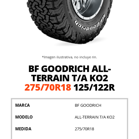
*Imagen ilustrativa, no incluye rin.
Saltar
BF GOODRICH ALL-
al
comienzo
TERRAIN T/A KO2
de
275/70R18
125/122R
la
galería
de
imágenes
MARCA
BF GOODRICH
MODELO
ALL-TERRAIN T/A KO2
MEDIDA
275/70R18