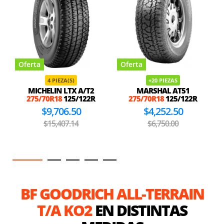
Oferta
Oferta
4 PIEZA(S)
+20 PIEZAS
MICHELIN LTX A/T2
MARSHAL AT51
275/70R18
125/122R
275/70R18
125/122R
$9,706.50
$4,252.50
$15,407.14
$6,750.00
BF GOODRICH ALL-TERRAIN
T/A KO2
EN DISTINTAS