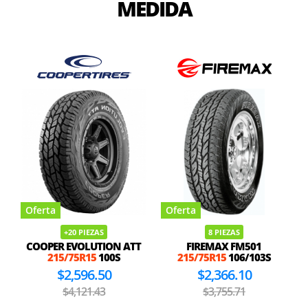
MEDIDA
Oferta
Oferta
+20 PIEZAS
8 PIEZAS
COOPER EVOLUTION ATT
FIREMAX FM501
215/75R15
100S
215/75R15
106/103S
$2,596.50
$2,366.10
$4,121.43
$3,755.71