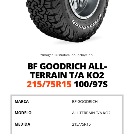
*Imagen ilustrativa, no incluye rin.
Saltar
BF GOODRICH ALL-
al
comienzo
TERRAIN T/A KO2
de
215/75R15
100/97S
la
galería
de
imágenes
MARCA
BF GOODRICH
MODELO
ALL-TERRAIN T/A KO2
MEDIDA
215/75R15