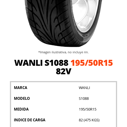
*Imagen ilustrativa, no incluye rin.
Saltar
WANLI S1088
195/50R15
al
comienzo
82V
de
la
galería
MARCA
WANLI
de
imágenes
MODELO
S1088
MEDIDA
195/50R15
INDICE DE CARGA
82 (475 KGS)