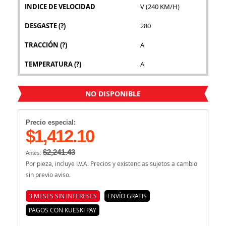
INDICE DE VELOCIDAD
V (240 KM/H)
DESGASTE
(?)
280
TRACCIÓN
(?)
A
TEMPERATURA
(?)
A
NO DISPONIBLE
Precio especial:
$1,412.10
$2,241.43
Antes:
Por pieza, incluye I.V.A. Precios y existencias sujetos a cambio
sin previo aviso.
3 MESES SIN INTERESES
ENVÍO GRATIS
PAGOS CON KUESKI PAY