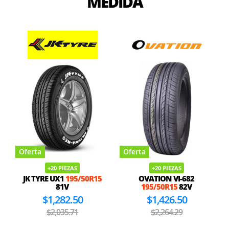
MEDIDA
Oferta
Oferta
+20 PIEZAS
+20 PIEZAS
JK TYRE UX1
195/50R15
OVATION VI-682
81V
195/50R15
82V
$1,282.50
$1,426.50
$2,035.71
$2,264.29