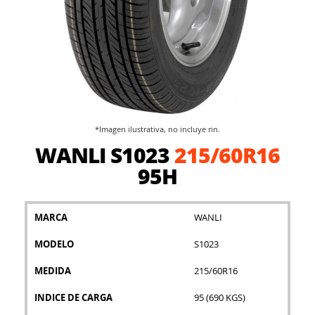
*Imagen ilustrativa, no incluye rin.
Saltar
WANLI S1023
215/60R16
al
comienzo
95H
de
la
galería
MARCA
WANLI
de
imágenes
MODELO
S1023
MEDIDA
215/60R16
INDICE DE CARGA
95 (690 KGS)