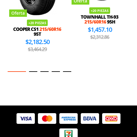
Oferta
+20 PIEZAS
Oferta
TOWNHALL TH-93
215/60R16
95H
+20 PIEZAS
$1,457.10
COOPER CS1
215/60R16
95T
$2,312.86
$2,182.50
$3,464.29