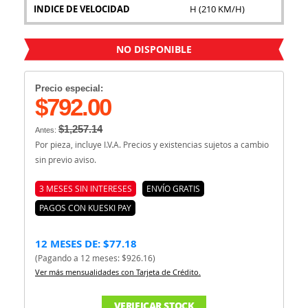
INDICE DE VELOCIDAD
H (210 KM/H)
NO DISPONIBLE
Precio especial:
$792.00
$1,257.14
Antes:
Por pieza, incluye I.V.A. Precios y existencias sujetos a cambio
sin previo aviso.
3 MESES SIN INTERESES
ENVÍO GRATIS
PAGOS CON KUESKI PAY
12 MESES DE: $77.18
(Pagando a 12 meses: $926.16)
Ver más mensualidades con Tarjeta de Crédito.
VERIFICAR STOCK