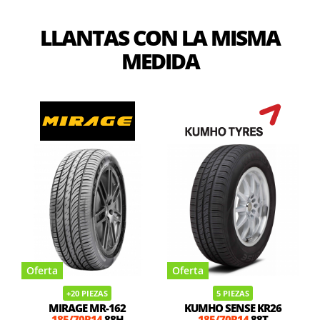
LLANTAS CON LA MISMA
MEDIDA
Oferta
Oferta
+20 PIEZAS
5 PIEZAS
MIRAGE MR-162
KUMHO SENSE KR26
185/70R14
88H
185/70R14
88T