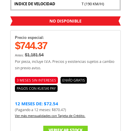
INDICE DE VELOCIDAD
T (190 KM/H)
NO DISPONIBLE
Precio especial:
$744.37
$1,181.54
Antes:
Por pieza, incluye I.V.A. Precios y existencias sujetos a cambio
sin previo aviso.
3 MESES SIN INTERESES
ENVÍO GRATIS
PAGOS CON KUESKI PAY
12 MESES DE: $72.54
(Pagando a 12 meses: $870.47)
Ver más mensualidades con Tarjeta de Crédito.
VERIFICAR STOCK