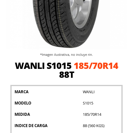
*Imagen ilustrativa, no incluye rin.
Saltar
WANLI S1015
185/70R14
al
comienzo
88T
de
la
galería
MARCA
WANLI
de
imágenes
MODELO
S1015
MEDIDA
185/70R14
INDICE DE CARGA
88 (560 KGS)