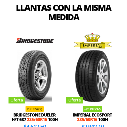
LLANTAS CON LA MISMA
MEDIDA
Oferta
Oferta
2 PIEZA(S)
+20 PIEZAS
BRIDGESTONE DUELER
IMPERIAL ECOSPORT
H/T 687
235/60R16
100H
235/60R16
100H
$4,612.50
$2,942.10