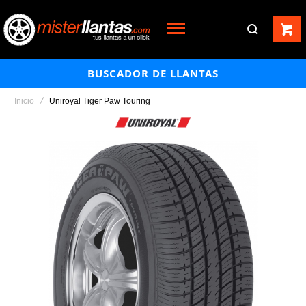
BUSCADOR DE LLANTAS
Inicio
Uniroyal Tiger Paw Touring
Saltar
al
final
de
la
galería
de
imágenes