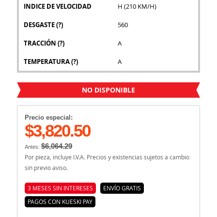
INDICE DE VELOCIDAD
H (210 KM/H)
DESGASTE
(?)
560
TRACCIÓN
(?)
A
TEMPERATURA
(?)
A
NO DISPONIBLE
Precio especial:
$3,820.50
$6,064.29
Antes:
Por pieza, incluye I.V.A. Precios y existencias sujetos a cambio
sin previo aviso.
3 MESES SIN INTERESES
ENVÍO GRATIS
PAGOS CON KUESKI PAY