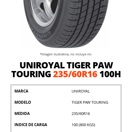
*Imagen ilustrativa, no incluye rin.
Saltar
UNIROYAL TIGER PAW
al
comienzo
TOURING
235/60R16
100H
de
la
galería
MARCA
UNIROYAL
de
imágenes
MODELO
TIGER PAW TOURING
MEDIDA
235/60R16
INDICE DE CARGA
100 (800 KGS)