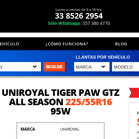
Lunes a viernes de 9 a 18 hrs.
33 8526 2954
Sólo Whatsapp:
557 380 4770
VEHÍCULO
¿CÓMO FUNCIONA?
BLOG
LLANTAS POR VEHÍCULO
BUSCAR
UNIROYAL TIGER PAW GTZ
ALL SEASON
225/55R16
95W
P
MARCA
UNIROYAL
A
P