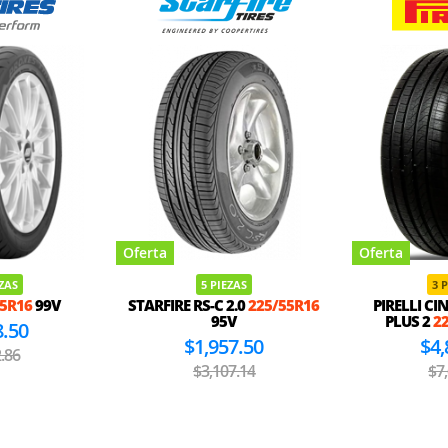
Oferta
Oferta
EZAS
5 PIEZAS
3 
55R16
99V
STARFIRE RS-C 2.0
225/55R16
PIRELLI CI
95V
PLUS 2
2
8.50
$1,957.50
$4,
.86
$3,107.14
$7