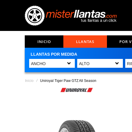
INICIO
LLANTAS
POR 
LLANTAS POR MEDIDA
Inicio
Uniroyal Tiger Paw GTZ All Season
Saltar
al
final
de
la
galería
de
imágenes