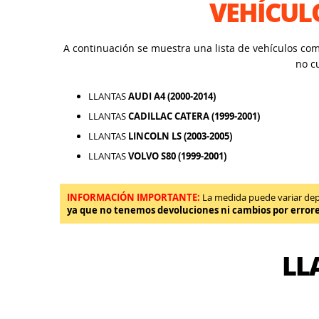
VEHÍCUL
A continuación se muestra una lista de vehículos co
no c
LLANTAS
AUDI A4 (2000-2014)
LLANTAS
CADILLAC CATERA (1999-2001)
LLANTAS
LINCOLN LS (2003-2005)
LLANTAS
VOLVO S80 (1999-2001)
INFORMACIÓN IMPORTANTE:
La medida puede variar depen
ya que no tenemos devoluciones ni cambios por error
LL