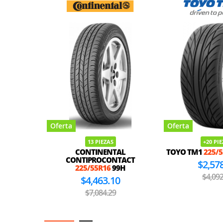
Oferta
Oferta
13 PIEZAS
+20 PI
CONTINENTAL
TOYO TM1
225/
CONTIPROCONTACT
$2,57
225/55R16
99H
$4,092
$4,463.10
$7,084.29