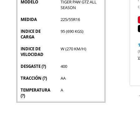
MODELO
TIGER PAW GTZ ALL
c
SEASON
MEDIDA
225/55R16
INDICE DE
95 (690 KGS)
CARGA
INDICE DE
W (270 KM/H)
(
VELOCIDAD
V
DESGASTE
(?)
400
TRACCIÓN
(?)
AA
TEMPERATURA
A
(?)