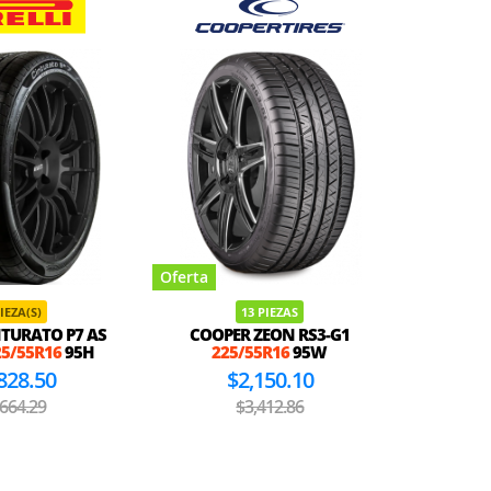
Oferta
Oferta
PIEZA(S)
13 PIEZAS
NTURATO P7 AS
COOPER ZEON RS3-G1
DELINTE 
25/55R16
95H
225/55R16
95W
828.50
$2,150.10
,664.29
$3,412.86