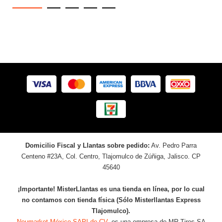
Domicilio Fiscal y Llantas sobre pedido:
Av. Pedro Parra
Centeno #23A, Col. Centro, Tlajomulco de Zúñiga, Jalisco. CP
45640
¡Importante! MisterLlantas es una tienda en línea, por lo cual
no contamos con tienda física (Sólo Misterllantas Express
Tlajomulco).
Neumarket México SAPI de CV
, es una empresa de MR Tires SA