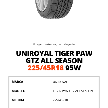
*Imagen ilustrativa, no incluye rin.
Saltar
UNIROYAL TIGER PAW
al
comienzo
GTZ ALL SEASON
de
225/45R18
95W
la
galería
de
imágenes
MARCA
UNIROYAL
MODELO
TIGER PAW GTZ ALL SEASON
MEDIDA
225/45R18