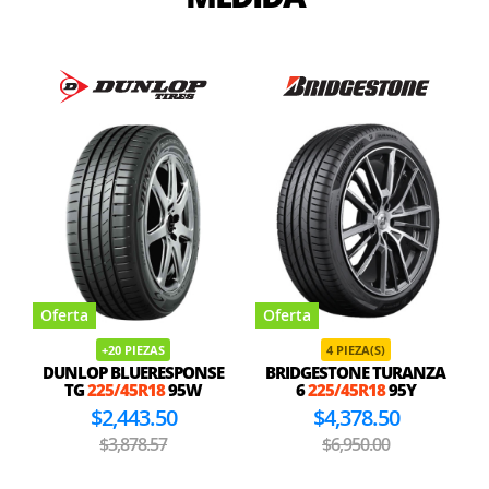
Oferta
Oferta
+20 PIEZAS
4 PIEZA(S)
DUNLOP BLUERESPONSE
BRIDGESTONE TURANZA
TG
225/45R18
95W
6
225/45R18
95Y
$2,443.50
$4,378.50
$3,878.57
$6,950.00