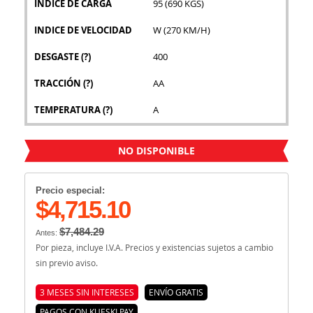
INDICE DE CARGA
95 (690 KGS)
INDICE DE VELOCIDAD
W (270 KM/H)
DESGASTE
(?)
400
TRACCIÓN
(?)
AA
TEMPERATURA
(?)
A
NO DISPONIBLE
Precio especial:
$4,715.10
$7,484.29
Antes:
Por pieza, incluye I.V.A. Precios y existencias sujetos a cambio
sin previo aviso.
3 MESES SIN INTERESES
ENVÍO GRATIS
PAGOS CON KUESKI PAY