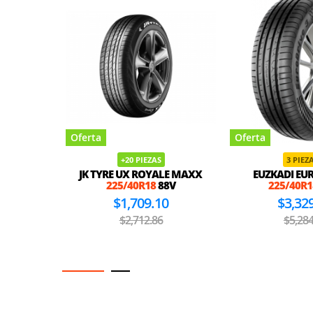
Oferta
Oferta
+20 PIEZAS
3 PIEZA
JK TYRE UX ROYALE MAXX
EUZKADI EUR
225/40R18
88V
225/40R1
$1,709.10
$3,32
$2,712.86
$5,284