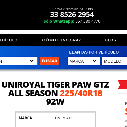
Lunes a viernes de 9 a 18 hrs.
33 8526 2954
Sólo Whatsapp:
557 380 4770
VEHÍCULO
¿CÓMO FUNCIONA?
BLOG
LLANTAS POR VEHÍCULO
BUSCAR
UNIROYAL TIGER PAW GTZ
ALL SEASON
225/40R18
92W
P
MARCA
UNIROYAL
A
P