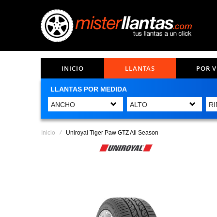
INICIO
LLANTAS
POR 
LLANTAS POR MEDIDA
Inicio
Uniroyal Tiger Paw GTZ All Season
Saltar
al
final
de
la
galería
de
imágenes