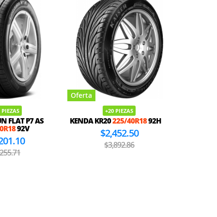
Oferta
Oferta
 PIEZAS
+20 PIEZAS
UN FLAT P7 AS
KENDA KR20
225/40R18
92H
C
40R18
92V
CONTISP
$2,452.50
22
201.10
$3,892.86
,255.71