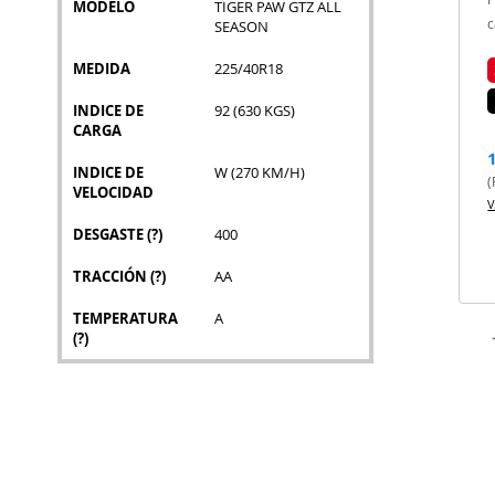
MODELO
TIGER PAW GTZ ALL
c
SEASON
MEDIDA
225/40R18
INDICE DE
92 (630 KGS)
CARGA
INDICE DE
W (270 KM/H)
(
VELOCIDAD
V
DESGASTE
(?)
400
TRACCIÓN
(?)
AA
TEMPERATURA
A
(?)