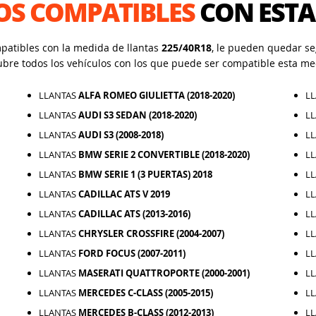
OS COMPATIBLES
CON ESTA
mpatibles con la medida de llantas
225/40R18
, le pueden quedar seg
ubre todos los vehículos con los que puede ser compatible esta me
LLANTAS
ALFA ROMEO GIULIETTA (2018-2020)
L
LLANTAS
AUDI S3 SEDAN (2018-2020)
L
LLANTAS
AUDI S3 (2008-2018)
L
LLANTAS
BMW SERIE 2 CONVERTIBLE (2018-2020)
L
LLANTAS
BMW SERIE 1 (3 PUERTAS) 2018
L
LLANTAS
CADILLAC ATS V 2019
L
LLANTAS
CADILLAC ATS (2013-2016)
L
LLANTAS
CHRYSLER CROSSFIRE (2004-2007)
L
LLANTAS
FORD FOCUS (2007-2011)
L
LLANTAS
MASERATI QUATTROPORTE (2000-2001)
L
LLANTAS
MERCEDES C-CLASS (2005-2015)
L
LLANTAS
MERCEDES B-CLASS (2012-2013)
L