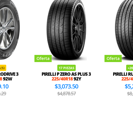
Oferta
Oferta
(S)
17 PIEZAS
+20
ODRIVE 3
PIRELLI P ZERO AS PLUS 3
PIRELLI R
8
92W
225/40R18
92Y
225/
9.10
$3,073.50
$5,
.29
$4,878.57
$8