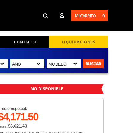
MI CARRITO
0
CONTACTO
LIQUIDACIONES
BUSCAR
NO DISPONIBLE
recio especial:
$4,171.50
$6,621.43
ntes:
or pieza, incluye I.V.A. Precios y existencias sujetos a