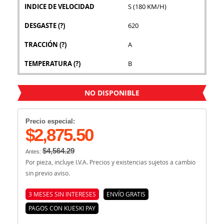
INDICE DE VELOCIDAD
S (180 KM/H)
DESGASTE
(?)
620
TRACCIÓN
(?)
A
TEMPERATURA
(?)
B
NO DISPONIBLE
Precio especial:
$2,875.50
$4,564.29
Antes:
Por pieza, incluye I.V.A. Precios y existencias sujetos a cambio
sin previo aviso.
3 MESES SIN INTERESES
ENVÍO GRATIS
PAGOS CON KUESKI PAY