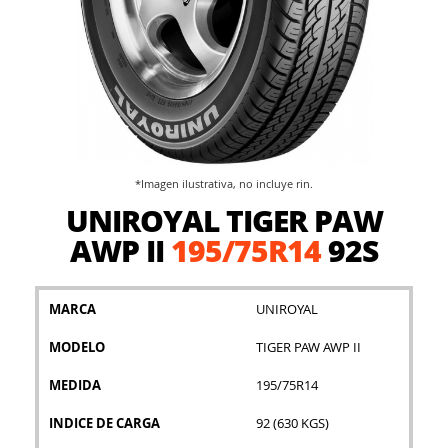
*Imagen ilustrativa, no incluye rin.
Saltar
UNIROYAL TIGER PAW
al
comienzo
AWP II
195/75R14
92S
de
la
galería
MARCA
UNIROYAL
de
imágenes
MODELO
TIGER PAW AWP II
MEDIDA
195/75R14
INDICE DE CARGA
92 (630 KGS)