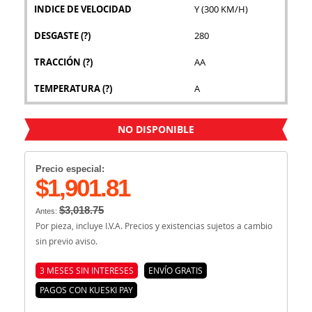
INDICE DE VELOCIDAD
Y (300 KM/H)
DESGASTE
(?)
280
TRACCIÓN
(?)
AA
TEMPERATURA
(?)
A
NO DISPONIBLE
Precio especial:
$1,901.81
$3,018.75
Antes:
Por pieza, incluye I.V.A. Precios y existencias sujetos a cambio
sin previo aviso.
3 MESES SIN INTERESES
ENVÍO GRATIS
PAGOS CON KUESKI PAY