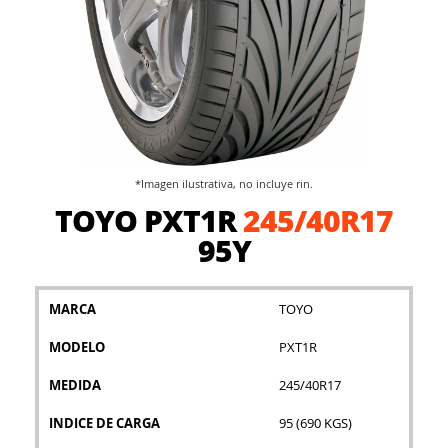
*Imagen ilustrativa, no incluye rin.
Saltar
TOYO PXT1R
245/40R17
al
comienzo
95Y
de
la
galería
MARCA
TOYO
de
imágenes
MODELO
PXT1R
MEDIDA
245/40R17
INDICE DE CARGA
95 (690 KGS)