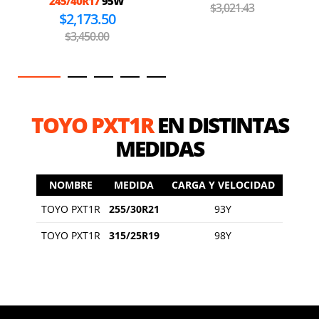
245/40R17
95W
$3,021.43
$2,173.50
$3,450.00
TOYO PXT1R
EN DISTINTAS
MEDIDAS
NOMBRE
MEDIDA
CARGA Y VELOCIDAD
TOYO PXT1R
255/30R21
93Y
TOYO PXT1R
315/25R19
98Y