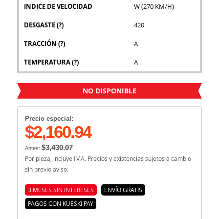
INDICE DE VELOCIDAD
W (270 KM/H)
DESGASTE
(?)
420
TRACCIÓN
(?)
A
TEMPERATURA
(?)
A
NO DISPONIBLE
Precio especial:
$2,160.94
$3,430.07
Antes:
Por pieza, incluye I.V.A. Precios y existencias sujetos a cambio
sin previo aviso.
3 MESES SIN INTERESES
ENVÍO GRATIS
PAGOS CON KUESKI PAY