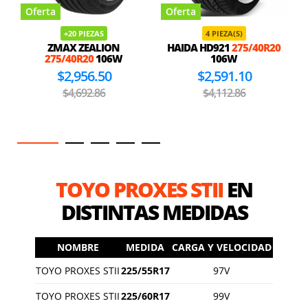
Oferta
Oferta
+20 PIEZAS
4 PIEZA(S)
ZMAX ZEALION
HAIDA HD921
275/40R20
275/40R20
106W
106W
$2,956.50
$2,591.10
$4,692.86
$4,112.86
TOYO PROXES STII
EN
DISTINTAS MEDIDAS
NOMBRE
MEDIDA
CARGA Y VELOCIDAD
TOYO PROXES STII
225/55R17
97V
TOYO PROXES STII
225/60R17
99V