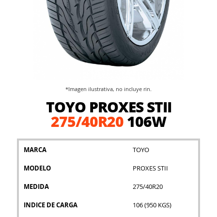
*Imagen ilustrativa, no incluye rin.
Saltar
TOYO PROXES STII
al
comienzo
275/40R20
106W
de
la
galería
MARCA
TOYO
de
imágenes
MODELO
PROXES STII
MEDIDA
275/40R20
INDICE DE CARGA
106 (950 KGS)