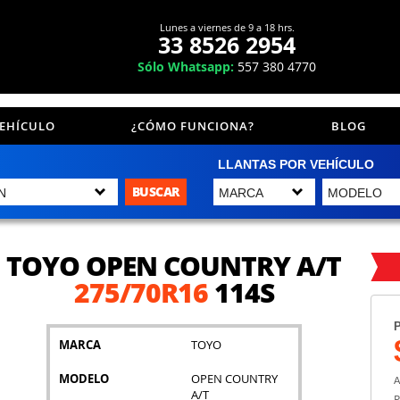
Lunes a viernes de 9 a 18 hrs.
33 8526 2954
Sólo Whatsapp:
557 380 4770
VEHÍCULO
¿CÓMO FUNCIONA?
BLOG
LLANTAS POR VEHÍCULO
BUSCAR
TOYO OPEN COUNTRY A/T
275/70R16
114S
P
MARCA
TOYO
MODELO
OPEN COUNTRY
A
A/T
P