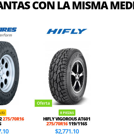
ANTAS CON LA MISMA MED
Oferta
(S)
8 PIEZAS
T2
275/70R16
HIFLY VIGOROUS AT601
S
275/70R16
119/116S
7.10
$2,771.10