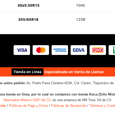
30x9.50R15
104S
355/65R18
125R
Tienda en Línea
Especializada en Venta de Llantas
as sobre pedido:
Av. Pedro Parra Centeno #23A, Col. Centro, Tlajomulco de 
una tienda en línea, por lo cual no contamos con tienda física (Sólo Mis
Neumarket México SAPI de CV
, es una empresa de MR Tires SA de CV
ción
/
Políticas de Pago y Envío
/
Políticas de Devolución
/
Términos y Cond