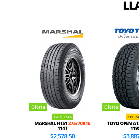
LL
Oferta
Oferta
+20 PIEZAS
2 PIEZA
MARSHAL HT51
275/70R16
TOYO OPEN A
114T
119
$2,578.50
$3,88