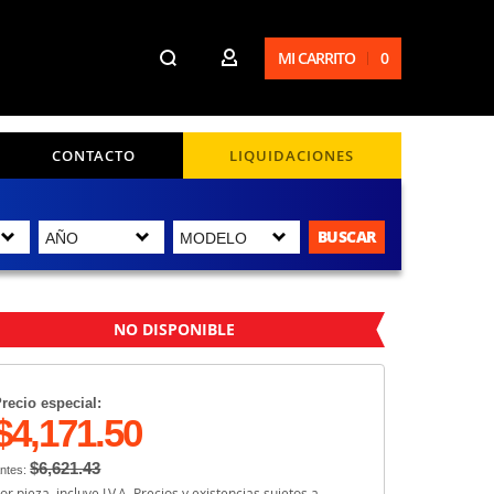
MI CARRITO
0
CONTACTO
LIQUIDACIONES
BUSCAR
NO DISPONIBLE
recio especial:
$4,171.50
$6,621.43
ntes:
or pieza, incluye I.V.A. Precios y existencias sujetos a