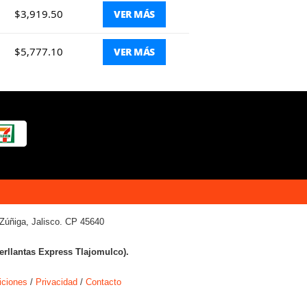
$3,919.50
VER MÁS
$5,777.10
VER MÁS
Zúñiga, Jalisco. CP 45640
terllantas Express Tlajomulco).
iciones
/
Privacidad
/
Contacto