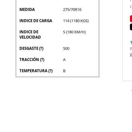
c
MEDIDA
275/70R16
INDICE DE CARGA
114 (1180 KGS)
INDICE DE
S (180 KM/H)
VELOCIDAD
DESGASTE
(?)
500
(
V
TRACCIÓN
(?)
A
TEMPERATURA
(?)
B