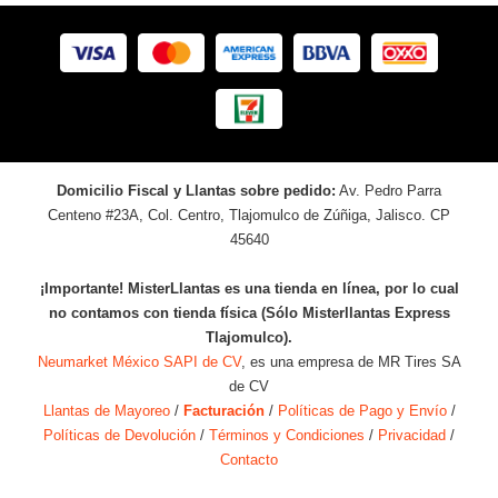
Domicilio Fiscal y Llantas sobre pedido:
Av. Pedro Parra
Centeno #23A, Col. Centro, Tlajomulco de Zúñiga, Jalisco. CP
45640
¡Importante! MisterLlantas es una tienda en línea, por lo cual
no contamos con tienda física (Sólo Misterllantas Express
Tlajomulco).
Neumarket México SAPI de CV
, es una empresa de MR Tires SA
de CV
Llantas de Mayoreo
/
Facturación
/
Políticas de Pago y Envío
/
Políticas de Devolución
/
Términos y Condiciones
/
Privacidad
/
Contacto