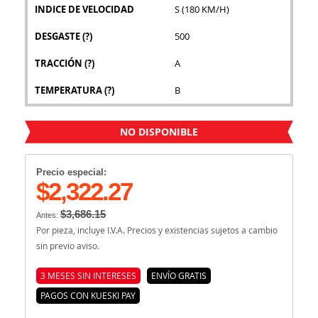
INDICE DE VELOCIDAD
S (180 KM/H)
DESGASTE
(?)
500
TRACCIÓN
(?)
A
TEMPERATURA
(?)
B
NO DISPONIBLE
Precio especial:
$2,322.27
$3,686.15
Antes:
Por pieza, incluye I.V.A. Precios y existencias sujetos a cambio
sin previo aviso.
3 MESES SIN INTERESES
ENVÍO GRATIS
PAGOS CON KUESKI PAY