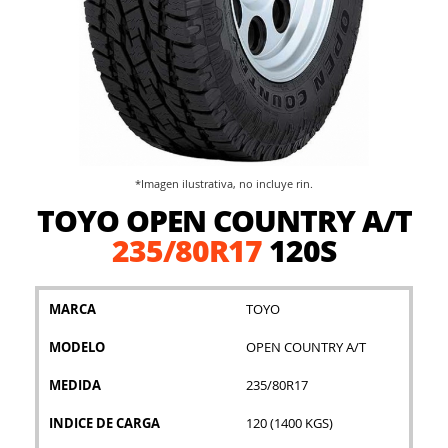
*Imagen ilustrativa, no incluye rin.
Saltar
TOYO OPEN COUNTRY A/T
al
comienzo
235/80R17
120S
de
la
galería
MARCA
TOYO
de
imágenes
MODELO
OPEN COUNTRY A/T
MEDIDA
235/80R17
INDICE DE CARGA
120 (1400 KGS)