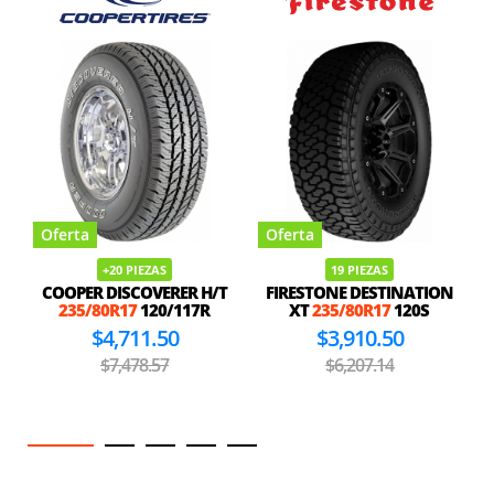
Oferta
Oferta
+20 PIEZAS
19 PIEZAS
COOPER DISCOVERER H/T
FIRESTONE DESTINATION
235/80R17
120/117R
XT
235/80R17
120S
$4,711.50
$3,910.50
$7,478.57
$6,207.14