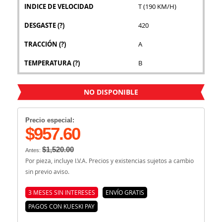
INDICE DE VELOCIDAD
T (190 KM/H)
DESGASTE
(?)
420
TRACCIÓN
(?)
A
TEMPERATURA
(?)
B
NO DISPONIBLE
Precio especial:
$957.60
$1,520.00
Antes:
Por pieza, incluye I.V.A. Precios y existencias sujetos a cambio
sin previo aviso.
3 MESES SIN INTERESES
ENVÍO GRATIS
PAGOS CON KUESKI PAY