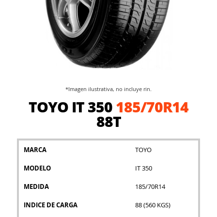
*Imagen ilustrativa, no incluye rin.
Saltar
TOYO IT 350
185/70R14
al
comienzo
88T
de
la
galería
MARCA
TOYO
de
imágenes
MODELO
IT 350
MEDIDA
185/70R14
INDICE DE CARGA
88 (560 KGS)