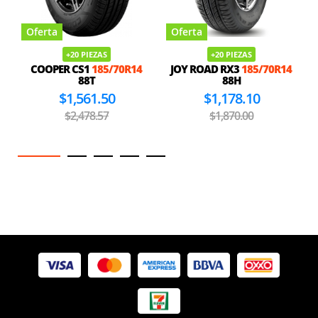
Oferta
Oferta
+20 PIEZAS
+20 PIEZAS
COOPER CS1
185/70R14
JOY ROAD RX3
185/70R14
88T
88H
$1,561.50
$1,178.10
$2,478.57
$1,870.00