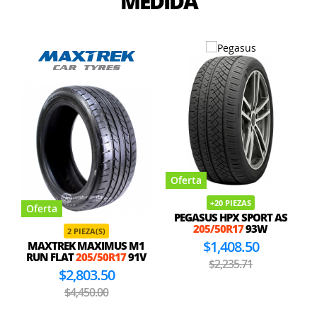
MEDIDA
Oferta
+20 PIEZAS
Oferta
PEGASUS HPX SPORT AS
205/50R17
93W
2 PIEZA(S)
$1,408.50
MAXTREK MAXIMUS M1
RUN FLAT
205/50R17
91V
$2,235.71
$2,803.50
$4,450.00