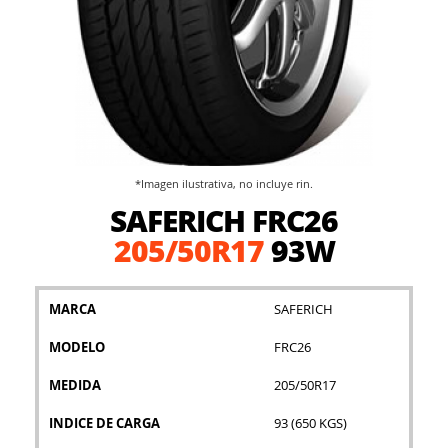
*Imagen ilustrativa, no incluye rin.
Saltar
SAFERICH FRC26
al
comienzo
205/50R17
93W
de
la
galería
MARCA
SAFERICH
de
imágenes
MODELO
FRC26
MEDIDA
205/50R17
INDICE DE CARGA
93 (650 KGS)