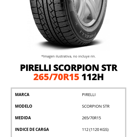
*Imagen ilustrativa, no incluye rin.
Saltar
PIRELLI SCORPION STR
al
comienzo
265/70R15
112H
de
la
galería
MARCA
PIRELLI
de
imágenes
MODELO
SCORPION STR
MEDIDA
265/70R15
INDICE DE CARGA
112 (1120 KGS)