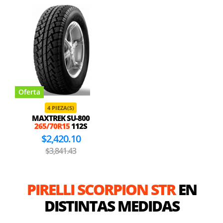
Oferta
4 PIEZA(S)
MAXTREK SU-800
265/70R15
112S
$2,420.10
$3,841.43
PIRELLI SCORPION STR
EN
DISTINTAS MEDIDAS