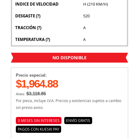
INDICE DE VELOCIDAD
H (210 KM/H)
DESGASTE
(?)
520
TRACCIÓN
(?)
A
TEMPERATURA
(?)
A
NO DISPONIBLE
Precio especial:
$1,964.88
$3,118.85
Antes:
Por pieza, incluye I.V.A. Precios y existencias sujetos a cambio
sin previo aviso.
3 MESES SIN INTERESES
ENVÍO GRATIS
PAGOS CON KUESKI PAY