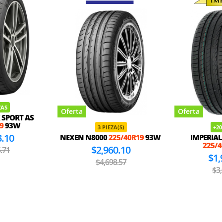
ZAS
Oferta
Oferta
 SPORT AS
9
93W
3 PIEZA(S)
+20
3.10
NEXEN N8000
225/40R19
93W
IMPERIAL
225/
$2,960.10
.71
$1,
$4,698.57
$3