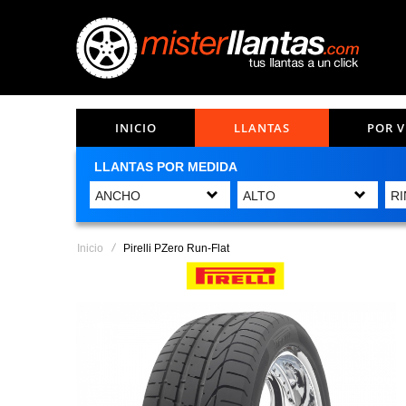
INICIO
LLANTAS
POR 
LLANTAS POR MEDIDA
Inicio
Pirelli PZero Run-Flat
Saltar
al
final
de
la
galería
de
imágenes