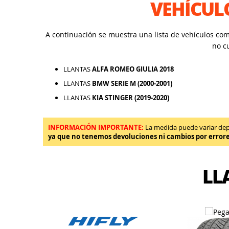
VEHÍCUL
A continuación se muestra una lista de vehículos co
no c
LLANTAS
ALFA ROMEO GIULIA 2018
LLANTAS
BMW SERIE M (2000-2001)
LLANTAS
KIA STINGER (2019-2020)
INFORMACIÓN IMPORTANTE:
La medida puede variar depen
ya que no tenemos devoluciones ni cambios por error
LL