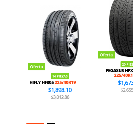
Oferta
20 PIE
Oferta
PEGASUS HPX
225/40R1
14 PIEZAS
$1,67
HIFLY HF805
225/40R19
$1,898.10
$2,655
$3,012.86