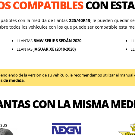
OS COMPATIBLES
CON ESTA
mpatibles con la medida de llantas
225/40R19
, le pueden quedar seg
ubre todos los vehículos con los que puede ser compatible esta me
LLANTAS
BMW SERIE 3 SEDÁN 2020
L
LLANTAS
JAGUAR XE (2018-2020)
L
diendo de la versión de su vehículo, le recomendamos utilizar el manual de 
es de medida
.
ANTAS CON LA MISMA MED