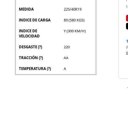
c
MEDIDA
225/40R19
INDICE DE CARGA
89 (580 KGS)
INDICE DE
Y (300 KM/H)
VELOCIDAD
DESGASTE
(?)
220
(
V
TRACCIÓN
(?)
AA
TEMPERATURA
(?)
A