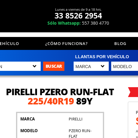
Lunes a viernes de 9 a 18 hrs.
33 8526 2954
Sólo Whatsapp:
557 380 4770
VEHÍCULO
¿CÓMO FUNCIONA?
BLOG
LLANTAS POR VEHÍCULO
BUSCAR
PIRELLI PZERO RUN-FLAT
225/40R19
89Y
P
MARCA
PIRELLI
MODELO
PZERO RUN-
A
FLAT
P