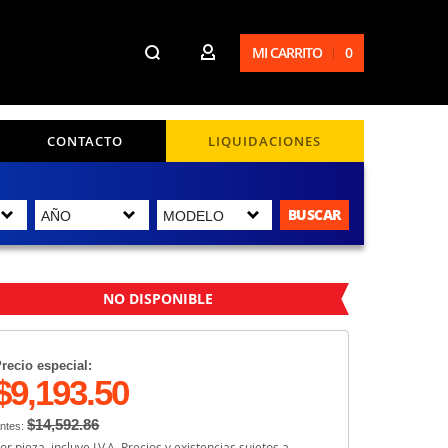
MI CARRITO
0
CONTACTO
LIQUIDACIONES
BUSCAR
NO DISPONIBLE
recio especial:
$9,193.50
$14,592.86
ntes:
or pieza, incluye I.V.A. Precios y existencias sujetos a