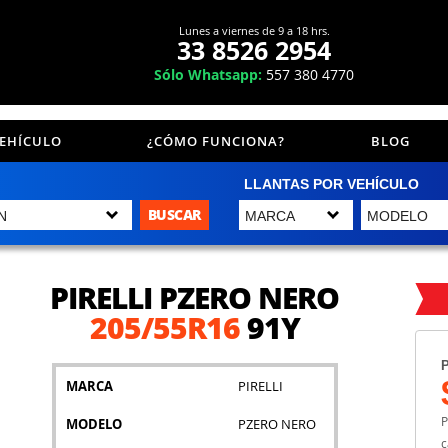
Lunes a viernes de 9 a 18 hrs.
33 8526 2954
Sólo Whatsapp:
557 380 4770
VEHÍCULO
¿CÓMO FUNCIONA?
BLOG
LLANTAS POR VEHÍCULO
BUSCAR
PIRELLI PZERO NERO
205/55R16
91Y
P
MARCA
PIRELLI
P
MODELO
PZERO NERO
c