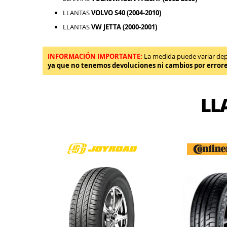
LLANTAS
VOLVO S40 (2004-2010)
LLANTAS
VW JETTA (2000-2001)
INFORMACIÓN IMPORTANTE:
La medida puede variar depen
ya que no tenemos devoluciones ni cambios por error
LL