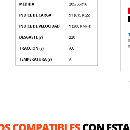
MEDIDA
205/55R16
INDICE DE CARGA
91 (615 KGS)
INDICE DE VELOCIDAD
Y (300 KM/H)
DESGASTE
(?)
220
(
V
TRACCIÓN
(?)
AA
TEMPERATURA
(?)
A
OS COMPATIBLES
CON ESTA