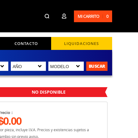
MI CARRITO
0
CONTACTO
LIQUIDACIONES
BUSCAR
NO DISPONIBLE
recio :
$0.00
or pieza, incluye I.V.A. Precios y existencias sujetos a
ambio sin previo aviso.