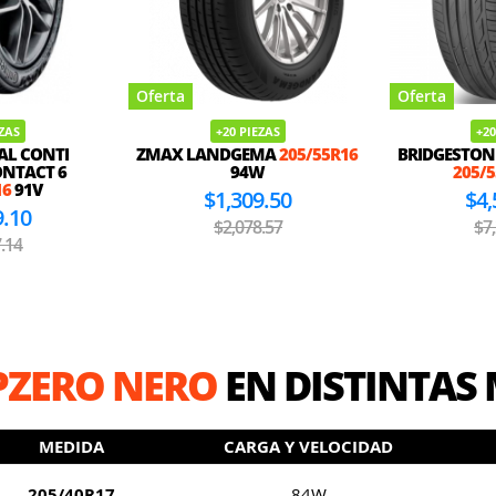
Oferta
Oferta
EZAS
+20 PIEZAS
+20
AL CONTI
ZMAX LANDGEMA
205/55R16
BRIDGESTON
NTACT 6
94W
205/
16
91V
$1,309.50
$4,
9.10
$2,078.57
$7
.14
 PZERO NERO
EN DISTINTAS
MEDIDA
CARGA Y VELOCIDAD
205/40R17
84W