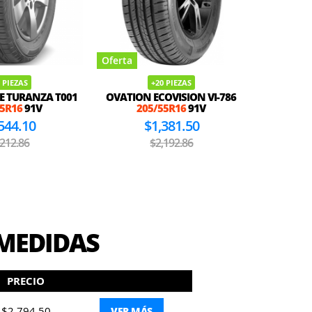
Oferta
Oferta
TOWNHAL
 PIEZAS
+20 PIEZAS
E TURANZA T001
OVATION ECOVISION VI-786
55R16
91V
205/55R16
91V
544.10
$1,381.50
,212.86
$2,192.86
 MEDIDAS
PRECIO
$2,794.50
VER MÁS