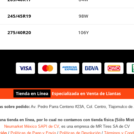
245/45R19
98W
275/40R20
106Y
Tienda en Línea
Especializada en Venta de Llantas
as sobre pedido:
Av. Pedro Parra Centeno #23A, Col. Centro, Tlajomulco de 
una tienda en línea, por lo cual no contamos con tienda física (Sólo Mis
Neumarket México SAPI de CV
, es una empresa de MR Tires SA de CV
ción
/
Políticas de Pago y Envío
/
Políticas de Devolución
/
Términos y Cond