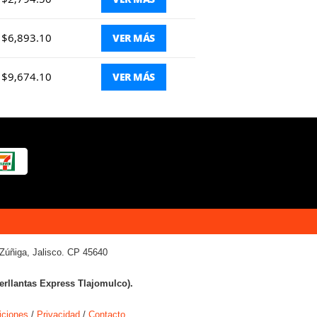
$6,893.10
VER MÁS
$9,674.10
VER MÁS
Zúñiga, Jalisco. CP 45640
terllantas Express Tlajomulco).
iciones
/
Privacidad
/
Contacto