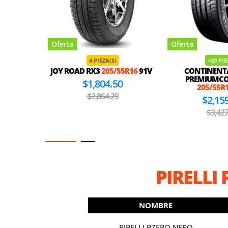
Oferta
Oferta
4 PIEZA(S)
+20 PI
JOY ROAD RX3
205/55R16
91V
CONTINENT
PREMIUMCO
$1,804.50
205/55R
$2,864.29
$2,15
$3,427
PIRELLI
NOMBRE
PIRELLI PZERO NERO