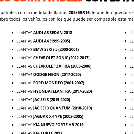
mpatibles con la medida de llantas
205/55R16
, le pueden quedar seg
ubre todos los vehículos con los que puede ser compatible esta me
LLANTAS
AUDI A3 SEDAN 2018
L
LLANTAS
AUDI A4 (1999-2005)
L
LLANTAS
BMW SERIE 5 (2000-2001)
L
LLANTAS
CHEVROLET SONIC (2012-2017)
L
LLANTAS
CHEVROLET ZAFIRA (2003-2006)
L
LLANTAS
DODGE NEON (2017-2020)
L
LLANTAS
FORD MONDEO (2001-2007)
L
LLANTAS
HYUNDAI ELANTRA (2017-2020)
L
LLANTAS
JAC SEI 3 (2019-2020)
L
LLANTAS
JAC SEI 3 QUANTUM (2018-2019)
L
LLANTAS
JAGUAR X-TYPE (2002-2005)
L
LLANTAS
KIA NUEVO FORTE HB 2019
L
LLANTAS
KIA FORTE 2017
L