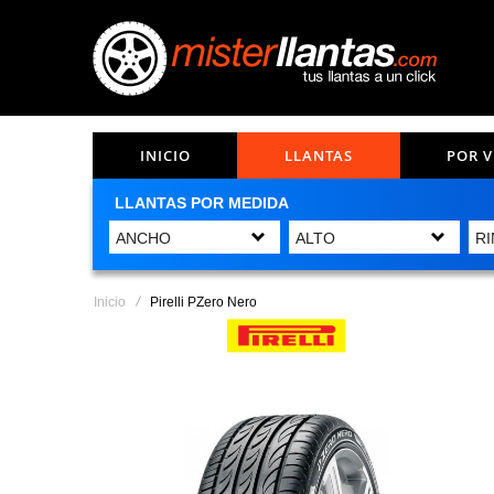
INICIO
LLANTAS
POR 
LLANTAS POR MEDIDA
Inicio
Pirelli PZero Nero
Saltar
al
final
de
la
galería
de
imágenes