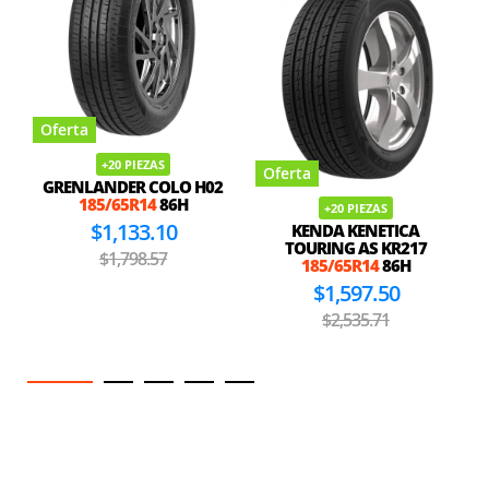
Oferta
+20 PIEZAS
Oferta
GRENLANDER COLO H02
185/65R14
86H
+20 PIEZAS
$1,133.10
KENDA KENETICA
TOURING AS KR217
$1,798.57
185/65R14
86H
$1,597.50
$2,535.71