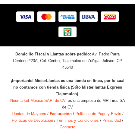
Domicilio Fiscal y Llantas sobre pedido:
Av. Pedro Parra
Centeno #23A, Col. Centro, Tlajomulco de Zúñiga, Jalisco. CP
45640
¡Importante! MisterLlantas es una tienda en línea, por lo cual
no contamos con tienda física (Sólo Misterllantas Express
Tlajomulco).
Neumarket México SAPI de CV
, es una empresa de MR Tires SA
de CV
Llantas de Mayoreo
/
Facturación
/
Políticas de Pago y Envío
/
Políticas de Devolución
/
Términos y Condiciones
/
Privacidad
/
Contacto