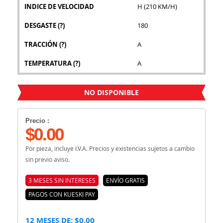
INDICE DE VELOCIDAD
H (210 KM/H)
DESGASTE
(?)
180
TRACCIÓN
(?)
A
TEMPERATURA
(?)
A
NO DISPONIBLE
Precio :
$0.00
Por pieza, incluye I.V.A. Precios y existencias sujetos a cambio
sin previo aviso.
3 MESES SIN INTERESES
ENVÍO GRATIS
PAGOS CON KUESKI PAY
12 MESES DE: $0.00