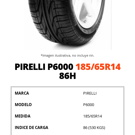
*Imagen ilustrativa, no incluye rin.
Saltar
PIRELLI P6000
185/65R14
al
comienzo
86H
de
la
galería
MARCA
PIRELLI
de
imágenes
MODELO
P6000
MEDIDA
185/65R14
INDICE DE CARGA
86 (530 KGS)