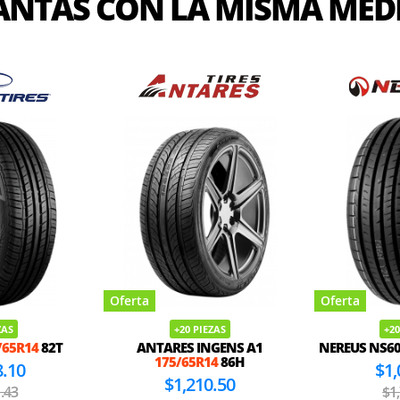
ANTAS CON LA MISMA MED
Oferta
Oferta
ZAS
+20 PIEZAS
+20
/65R14
82T
ANTARES INGENS A1
NEREUS NS6
175/65R14
86H
8.10
$1,
$1,210.50
.43
$1