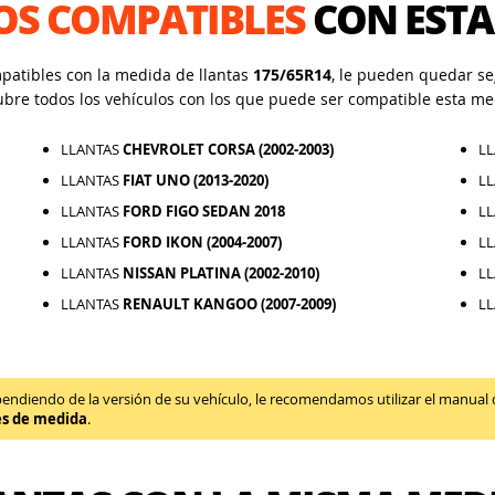
OS COMPATIBLES
CON ESTA
mpatibles con la medida de llantas
175/65R14
, le pueden quedar seg
ubre todos los vehículos con los que puede ser compatible esta me
LLANTAS
CHEVROLET CORSA (2002-2003)
L
LLANTAS
FIAT UNO (2013-2020)
L
LLANTAS
FORD FIGO SEDAN 2018
L
LLANTAS
FORD IKON (2004-2007)
L
LLANTAS
NISSAN PLATINA (2002-2010)
L
LLANTAS
RENAULT KANGOO (2007-2009)
L
diendo de la versión de su vehículo, le recomendamos utilizar el manual de 
es de medida
.