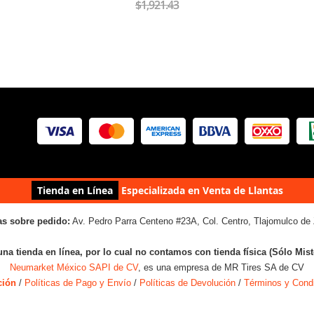
$1,921.43
Tienda en Línea
Especializada en Venta de Llantas
as sobre pedido:
Av. Pedro Parra Centeno #23A, Col. Centro, Tlajomulco de 
una tienda en línea, por lo cual no contamos con tienda física (Sólo Mis
Neumarket México SAPI de CV
, es una empresa de MR Tires SA de CV
ción
/
Políticas de Pago y Envío
/
Políticas de Devolución
/
Términos y Cond