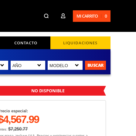
MI CARRITO
0
CONTACTO
LIQUIDACIONES
BUSCAR
NO DISPONIBLE
recio especial:
$4,567.99
$7,250.77
ntes:
or pieza, incluye I.V.A. Precios y existencias sujetos a