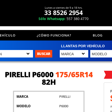
Lunes a viernes de 9 a 18 hrs.
33 8526 2954
Sólo Whatsapp:
557 380 4770
VEHÍCULO
¿CÓMO FUNCIONA?
BLOG
LLANTAS POR VEHÍCULO
BUSCAR
PIRELLI P6000
175/65R14
82H
P
MARCA
PIRELLI
MODELO
P6000
A
P