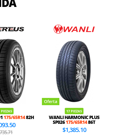
IDA
Oferta
Oferta
 PIEZAS
17 PIEZAS
01
175/65R14
82H
WANLI HARMONIC PLUS
PIRELLI
SP026
175/65R14
86T
093.50
$1,385.10
,735.71