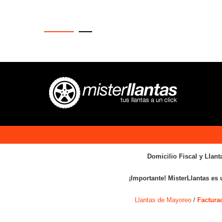
Domicilio Fiscal y Llant
¡Importante! MisterLlantas es 
Llantas de Mayoreo
/
Factura