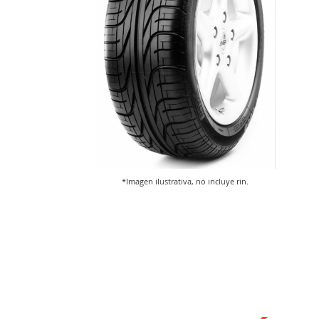
*Imagen ilustrativa, no incluye rin.
Saltar
al
comienzo
de
la
galería
de
imágenes