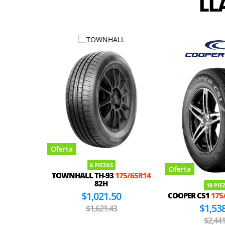
LL
Oferta
6 PIEZAS
Oferta
TOWNHALL TH-93
175/65R14
82H
18 PIE
$1,021.50
COOPER CS1
175
$1,53
$1,621.43
$2,441