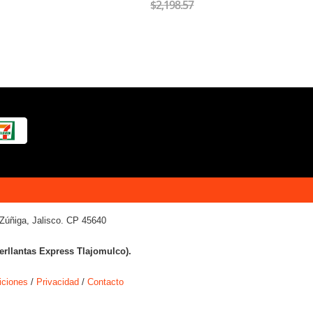
$2,198.57
Zúñiga, Jalisco. CP 45640
terllantas Express Tlajomulco).
iciones
/
Privacidad
/
Contacto