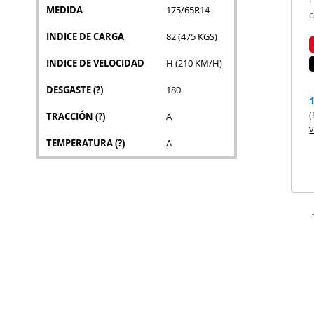
MEDIDA
175/65R14
c
INDICE DE CARGA
82 (475 KGS)
INDICE DE VELOCIDAD
H (210 KM/H)
DESGASTE
(?)
180
(
TRACCIÓN
(?)
A
V
TEMPERATURA
(?)
A