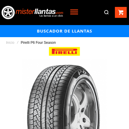
BUSCADOR DE LLANTAS
Inicio
Pirelli P6 Four Season
Saltar
al
final
de
la
galería
de
imágenes