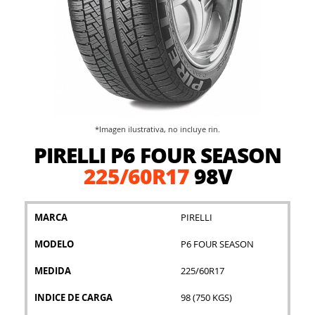
*Imagen ilustrativa, no incluye rin.
Saltar
PIRELLI P6 FOUR SEASON
al
comienzo
225/60R17
98V
de
la
galería
MARCA
PIRELLI
de
imágenes
MODELO
P6 FOUR SEASON
MEDIDA
225/60R17
INDICE DE CARGA
98 (750 KGS)