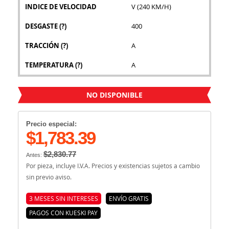
INDICE DE VELOCIDAD
V (240 KM/H)
DESGASTE
(?)
400
TRACCIÓN
(?)
A
TEMPERATURA
(?)
A
NO DISPONIBLE
Precio especial:
$1,783.39
$2,830.77
Antes:
Por pieza, incluye I.V.A. Precios y existencias sujetos a cambio
sin previo aviso.
3 MESES SIN INTERESES
ENVÍO GRATIS
PAGOS CON KUESKI PAY