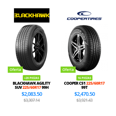
Oferta
Oferta
+20 PIEZAS
16 PIEZAS
BLACKHAWK AGILITY
COOPER CS1
225/60R17
SUV
225/60R17
99H
99T
$2,083.50
$2,470.50
$3,307.14
$3,921.43