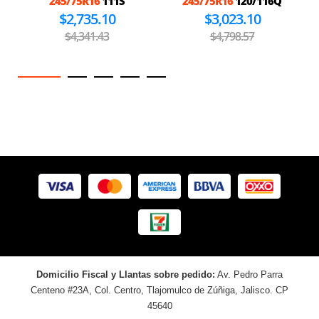
245/75R16
111S
245/75R16
120/116Q
$2,735.10
$3,023.10
$4,341.43
$4,798.57
Domicilio Fiscal y Llantas sobre pedido:
Av. Pedro Parra
Centeno #23A, Col. Centro, Tlajomulco de Zúñiga, Jalisco. CP
45640