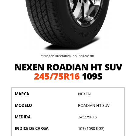
*Imagen ilustrativa, no incluye rin.
Saltar
NEXEN ROADIAN HT SUV
al
comienzo
245/75R16
109S
de
la
galería
MARCA
NEXEN
de
imágenes
MODELO
ROADIAN HT SUV
MEDIDA
245/75R16
INDICE DE CARGA
109 (1030 KGS)