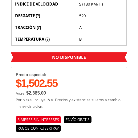
INDICE DE VELOCIDAD
S (180 KM/H)
DESGASTE
(?)
520
TRACCIÓN
(?)
A
TEMPERATURA
(?)
B
NO DISPONIBLE
Precio especial:
$1,502.55
$2,385.00
Antes:
Por pieza, incluye I.V.A. Precios y existencias sujetos a cambio
sin previo aviso.
3 MESES SIN INTERESES
ENVÍO GRATIS
PAGOS CON KUESKI PAY