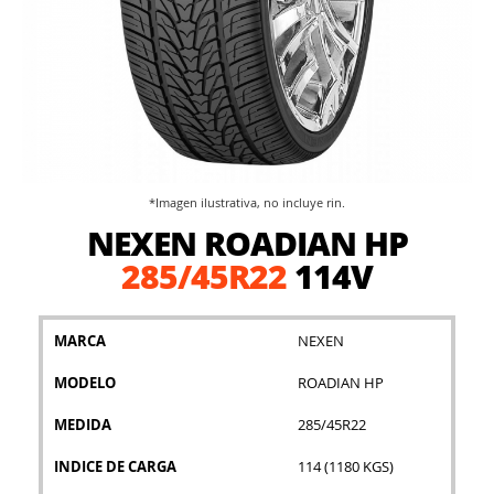
*Imagen ilustrativa, no incluye rin.
Saltar
NEXEN ROADIAN HP
al
comienzo
285/45R22
114V
de
la
galería
MARCA
NEXEN
de
imágenes
MODELO
ROADIAN HP
MEDIDA
285/45R22
INDICE DE CARGA
114 (1180 KGS)