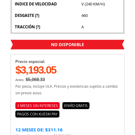
INDICE DE VELOCIDAD
V (240 KM/H)
DESGASTE
(?)
460
TRACCIÓN
(?)
A
NO DISPONIBLE
Precio especial:
$3,193.05
$5,068.33
Antes:
Por pieza, incluye I.V.A. Precios y existencias sujetos a cambio
sin previo aviso.
3 MESES SIN INTERESES
ENVÍO GRATIS
PAGOS CON KUESKI PAY
12 MESES DE: $311.16