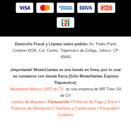
Domicilio Fiscal y Llantas sobre pedido:
Av. Pedro Parra
Centeno #23A, Col. Centro, Tlajomulco de Zúñiga, Jalisco. CP
45640
¡Importante! MisterLlantas es una tienda en línea, por lo cual
no contamos con tienda física (Sólo Misterllantas Express
Tlajomulco).
Neumarket México SAPI de CV
, es una empresa de MR Tires SA
de CV
Llantas de Mayoreo
/
Facturación
/
Políticas de Pago y Envío
/
Políticas de Devolución
/
Términos y Condiciones
/
Privacidad
/
Contacto