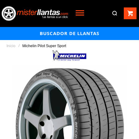
BUSCADOR DE LLANTAS
Inicio
Michelin Pilot Super Sport
Saltar
al
final
de
la
galería
de
imágenes