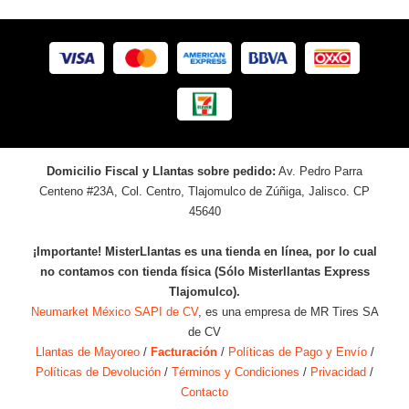
Domicilio Fiscal y Llantas sobre pedido:
Av. Pedro Parra
Centeno #23A, Col. Centro, Tlajomulco de Zúñiga, Jalisco. CP
45640
¡Importante! MisterLlantas es una tienda en línea, por lo cual
no contamos con tienda física (Sólo Misterllantas Express
Tlajomulco).
Neumarket México SAPI de CV
, es una empresa de MR Tires SA
de CV
Llantas de Mayoreo
/
Facturación
/
Políticas de Pago y Envío
/
Políticas de Devolución
/
Términos y Condiciones
/
Privacidad
/
Contacto