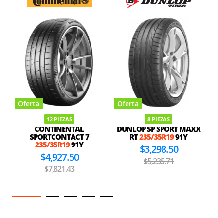
Oferta
Oferta
12 PIEZAS
8 PIEZAS
CONTINENTAL
DUNLOP SP SPORT MAXX
SPORTCONTACT 7
RT
235/35R19
91Y
235/35R19
91Y
$3,298.50
$4,927.50
$5,235.71
$7,821.43