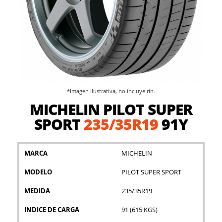
*Imagen ilustrativa, no incluye rin.
Saltar
MICHELIN PILOT SUPER
al
comienzo
SPORT
235/35R19
91Y
de
la
galería
MARCA
MICHELIN
de
imágenes
MODELO
PILOT SUPER SPORT
MEDIDA
235/35R19
INDICE DE CARGA
91 (615 KGS)