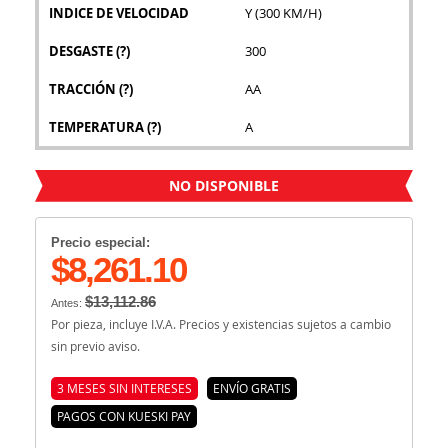
INDICE DE VELOCIDAD
Y (300 KM/H)
DESGASTE
(?)
300
TRACCIÓN
(?)
AA
TEMPERATURA
(?)
A
NO DISPONIBLE
Precio especial:
$8,261.10
$13,112.86
Antes:
Por pieza, incluye I.V.A. Precios y existencias sujetos a cambio
sin previo aviso.
3 MESES SIN INTERESES
ENVÍO GRATIS
PAGOS CON KUESKI PAY