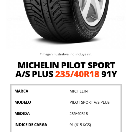
*Imagen ilustrativa, no incluye rin.
Saltar
MICHELIN PILOT SPORT
al
comienzo
A/S PLUS
235/40R18
91Y
de
la
galería
MARCA
MICHELIN
de
imágenes
MODELO
PILOT SPORT A/S PLUS
MEDIDA
235/40R18
INDICE DE CARGA
91 (615 KGS)