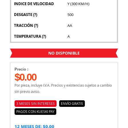
INDICE DE VELOCIDAD
Y (300 KM/H)
DESGASTE
(?)
500
TRACCIÓN
(?)
AA
TEMPERATURA
(?)
A
NO DISPONIBLE
Precio :
$0.00
Por pieza, incluye I.V.A. Precios y existencias sujetos a cambio
sin previo aviso.
3 MESES SIN INTERESES
ENVÍO GRATIS
PAGOS CON KUESKI PAY
12 MESES DE: $0.00