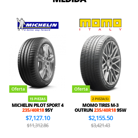
Oferta
Oferta
15 PIEZAS
2 PIEZA(S)
MICHELIN PILOT SPORT 4
MOMO TIRES M-3
235/40R18
95Y
OUTRUN
235/40R18
95W
$7,127.10
$2,155.50
$11,312.86
$3,421.43