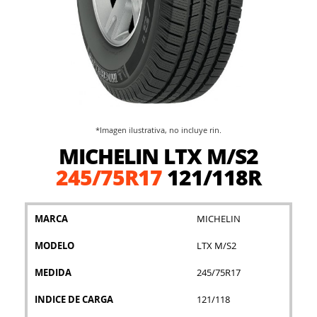
*Imagen ilustrativa, no incluye rin.
Saltar
MICHELIN LTX M/S2
al
comienzo
245/75R17
121/118R
de
la
galería
MARCA
MICHELIN
de
imágenes
MODELO
LTX M/S2
MEDIDA
245/75R17
INDICE DE CARGA
121/118