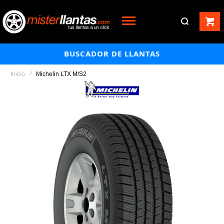
BUSCADOR DE LLANTAS
Inicio
Michelin LTX M/S2
Saltar
al
final
de
la
galería
de
imágenes