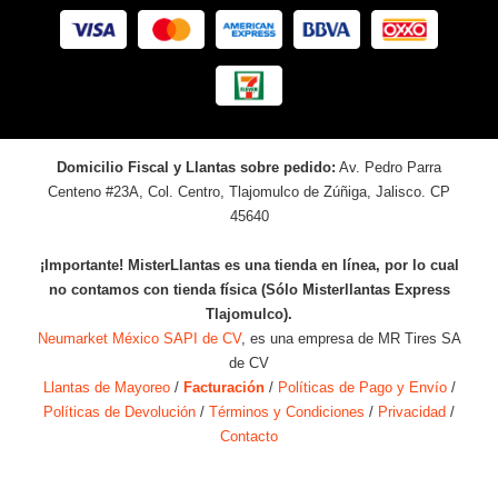
Domicilio Fiscal y Llantas sobre pedido:
Av. Pedro Parra
Centeno #23A, Col. Centro, Tlajomulco de Zúñiga, Jalisco. CP
45640
¡Importante! MisterLlantas es una tienda en línea, por lo cual
no contamos con tienda física (Sólo Misterllantas Express
Tlajomulco).
Neumarket México SAPI de CV
, es una empresa de MR Tires SA
de CV
Llantas de Mayoreo
/
Facturación
/
Políticas de Pago y Envío
/
Políticas de Devolución
/
Términos y Condiciones
/
Privacidad
/
Contacto