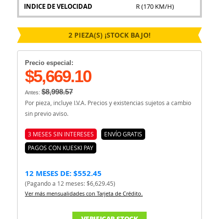
INDICE DE VELOCIDAD
R (170 KM/H)
2 PIEZA(S) ¡STOCK BAJO!
Precio especial:
$5,669.10
$8,998.57
Antes:
Por pieza, incluye I.V.A. Precios y existencias sujetos a cambio
sin previo aviso.
3 MESES SIN INTERESES
ENVÍO GRATIS
PAGOS CON KUESKI PAY
12 MESES DE: $552.45
(Pagando a 12 meses: $6,629.45)
Ver más mensualidades con Tarjeta de Crédito.
VERIFICAR STOCK