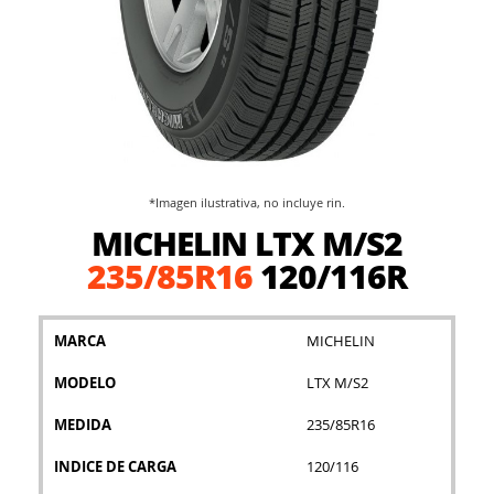
*Imagen ilustrativa, no incluye rin.
Saltar
MICHELIN LTX M/S2
al
comienzo
235/85R16
120/116R
de
la
galería
MARCA
MICHELIN
de
imágenes
MODELO
LTX M/S2
MEDIDA
235/85R16
INDICE DE CARGA
120/116