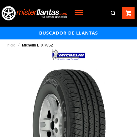
BUSCADOR DE LLANTAS
Inicio
Michelin LTX M/S2
Saltar
al
final
de
la
galería
de
imágenes