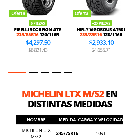
Oferta
Oferta
6 PIEZAS
+20 PIEZAS
PIRELLI SCORPION ATR
HIFLY VIGOROUS AT601
235/85R16
120/116R
235/85R16
120/116R
$4,297.50
$2,933.10
$6,821.43
$4,655.71
MICHELIN LTX M/S2
EN
DISTINTAS MEDIDAS
NOMBRE
MEDIDA
CARGA Y VELOCIDAD
MICHELIN LTX
245/75R16
109T
M/S2