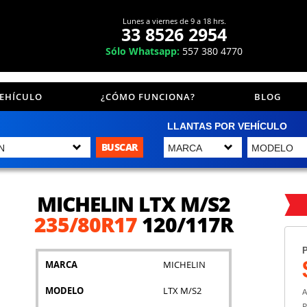
Lunes a viernes de 9 a 18 hrs.
33 8526 2954
Sólo Whatsapp:
557 380 4770
VEHÍCULO
¿CÓMO FUNCIONA?
BLOG
LLANTAS POR VEHÍCULO
BUSCAR
MICHELIN LTX M/S2
235/80R17
120/117R
P
MARCA
MICHELIN
MODELO
LTX M/S2
A
P