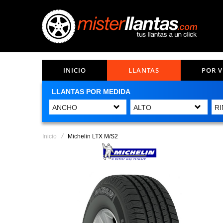
INICIO
LLANTAS
POR 
LLANTAS POR MEDIDA
Inicio
Michelin LTX M/S2
Saltar
al
final
de
la
galería
de
imágenes