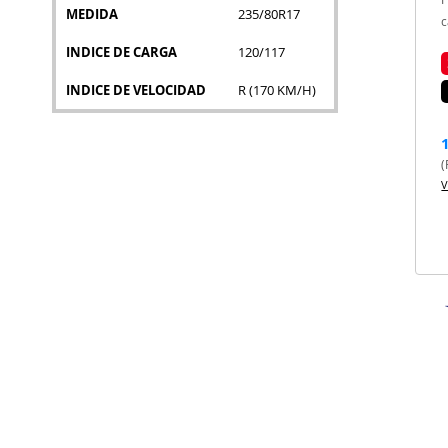
MEDIDA
235/80R17
c
INDICE DE CARGA
120/117
INDICE DE VELOCIDAD
R (170 KM/H)
(
V