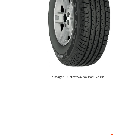
*Imagen ilustrativa, no incluye rin.
Saltar
al
comienzo
de
la
galería
de
imágenes