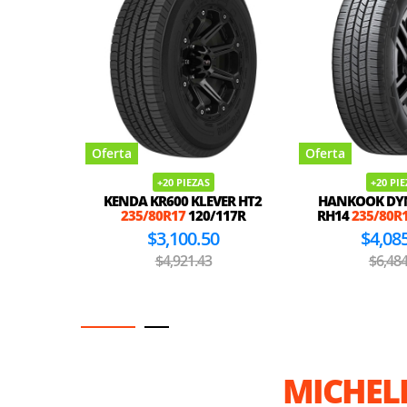
Oferta
Oferta
+20 PIEZAS
+20 PI
KENDA KR600 KLEVER HT2
HANKOOK DY
235/80R17
120/117R
RH14
235/80R
$3,100.50
$4,08
$4,921.43
$6,484
MICHELI