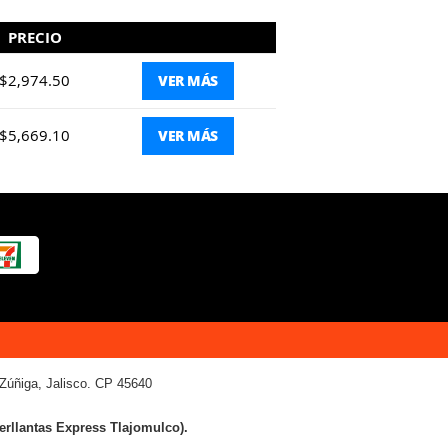
PRECIO
$2,974.50
VER MÁS
$5,669.10
VER MÁS
Zúñiga, Jalisco. CP 45640
terllantas Express Tlajomulco).