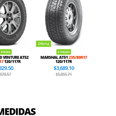
Oferta
Oferta
 PIEZAS
8 PIEZAS
 VENTURE AT52
MARSHAL AT51
235/80R17
GOODYE
17
120/117R
120/117R
ADVE
829.50
$3,689.10
,078.57
$5,855.71
MEDIDAS