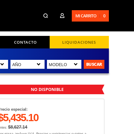
MI CARRITO
0
CONTACTO
LIQUIDACIONES
BUSCAR
NO DISPONIBLE
recio especial:
$5,435.10
$8,627.14
ntes:
or pieza, incluye I.V.A. Precios y existencias sujetos a