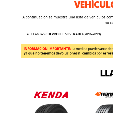
VEHÍCUL
A continuación se muestra una lista de vehículos co
no c
LLANTAS
CHEVROLET SILVERADO (2016-2019)
INFORMACIÓN IMPORTANTE:
La medida puede variar depen
ya que no tenemos devoluciones ni cambios por error
LL