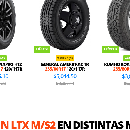
Oferta
Oferta
EZAS
2 PIEZA(S)
+20
NAPRO HT2
GENERAL AMERITRAC TR
KUMHO ROAD
17
120/117R
235/80R17
120/117R
235/80R
5.10
$5,044.50
$3,
.29
$8,007.14
$6
N LTX M/S2
EN DISTINTAS 