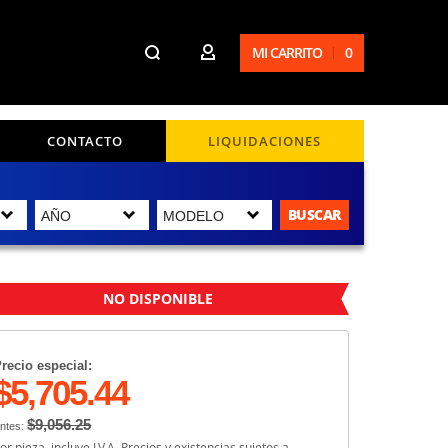
MI CARRITO
0
CONTACTO
LIQUIDACIONES
BUSCAR
NO DISPONIBLE
recio especial:
$5,705.44
$9,056.25
ntes:
or pieza, incluye I.V.A. Precios y existencias sujetos a