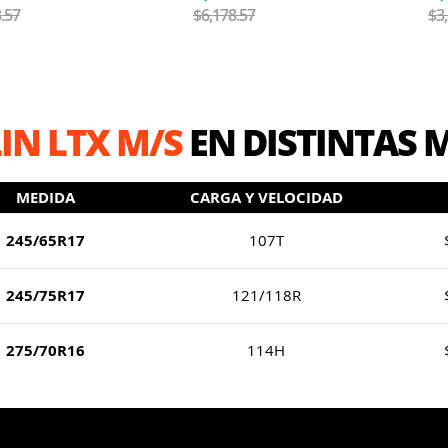
.57
$6,178.57
$3
IN LTX M/S
EN DISTINTAS 
MEDIDA
CARGA Y VELOCIDAD
245/65R17
107T
245/75R17
121/118R
275/70R16
114H