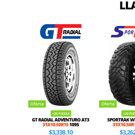
LL
Oferta
Oferta
+20 PIEZAS
+20 PI
GT RADIAL ADVENTURO AT3
SPORTRAK W
31X10.50R15
109S
31X10.50R
$3,338.10
$3,26