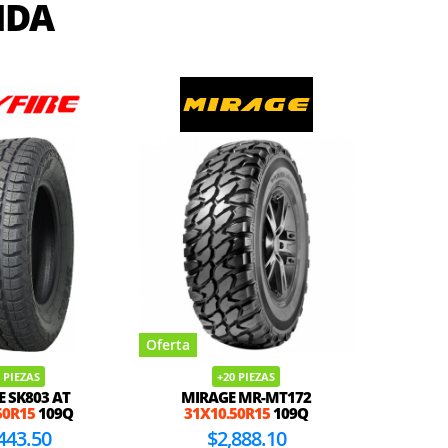
IDA
Oferta
Oferta
 PIEZAS
+20 PIEZAS
E SK803 AT
MIRAGE MR-MT172
BF GOOD
50R15
109Q
31X10.50R15
109Q
T/A KO
443.50
$2,888.10