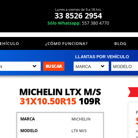
Lunes a viernes de 9 a 18 hrs.
33 8526 2954
Sólo Whatsapp:
557 380 4770
VEHÍCULO
¿CÓMO FUNCIONA?
BLOG
LLANTAS POR VEHÍCULO
BUSCAR
MICHELIN LTX M/S
31X10.50R15
109R
P
MARCA
MICHELIN
MODELO
LTX M/S
A
P