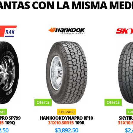
ANTAS CON LA MISMA MED
Oferta
Oferta
EZAS
3 PIEZA(S)
+20
PRO SP799
HANKOOK DYNAPRO RF10
SKYFIR
15
109Q
31X10.50R15
109R
31X10.
2.50
$3,892.50
$2,