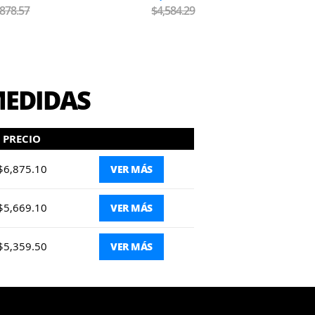
,878.57
$4,584.29
MEDIDAS
PRECIO
$6,875.10
VER MÁS
$5,669.10
VER MÁS
$5,359.50
VER MÁS