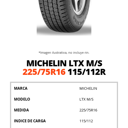
*Imagen ilustrativa, no incluye rin.
Saltar
MICHELIN LTX M/S
al
comienzo
225/75R16
115/112R
de
la
galería
MARCA
MICHELIN
de
imágenes
MODELO
LTX M/S
MEDIDA
225/75R16
INDICE DE CARGA
115/112