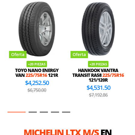
Oferta
Oferta
+20 PIEZAS
+20 PIEZAS
TOYO NANO ENERGY
HANKOOK VANTRA
VAN
225/75R16
121R
TRANSIT RA58
225/75R16
121/120R
$4,252.50
$4,531.50
$6,750.00
$7,192.86
MICHELIN LTX M/S
EN