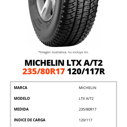
*Imagen ilustrativa, no incluye rin.
Saltar
MICHELIN LTX A/T2
al
comienzo
235/80R17
120/117R
de
la
galería
MARCA
MICHELIN
de
imágenes
MODELO
LTX A/T2
MEDIDA
235/80R17
INDICE DE CARGA
120/117