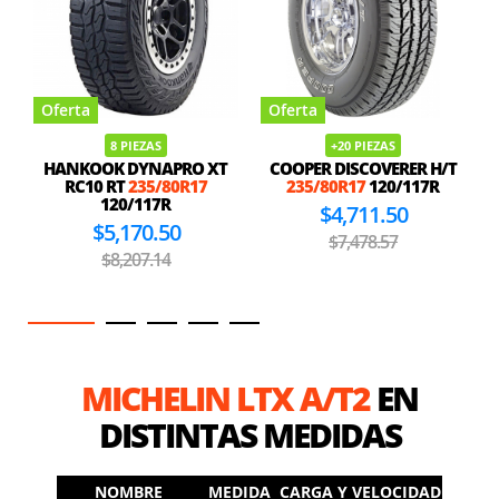
Oferta
Oferta
8 PIEZAS
+20 PIEZAS
HANKOOK DYNAPRO XT
COOPER DISCOVERER H/T
RC10 RT
235/80R17
235/80R17
120/117R
120/117R
$4,711.50
$5,170.50
$7,478.57
$8,207.14
MICHELIN LTX A/T2
EN
DISTINTAS MEDIDAS
NOMBRE
MEDIDA
CARGA Y VELOCIDAD