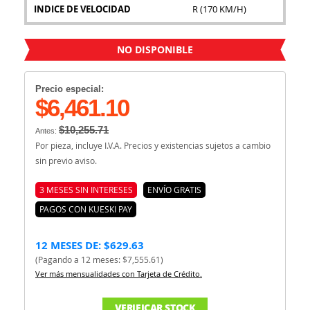
INDICE DE VELOCIDAD
R (170 KM/H)
NO DISPONIBLE
Precio especial:
$6,461.10
$10,255.71
Antes:
Por pieza, incluye I.V.A. Precios y existencias sujetos a cambio
sin previo aviso.
3 MESES SIN INTERESES
ENVÍO GRATIS
PAGOS CON KUESKI PAY
12 MESES DE: $629.63
(Pagando a 12 meses: $7,555.61)
Ver más mensualidades con Tarjeta de Crédito.
VERIFICAR STOCK