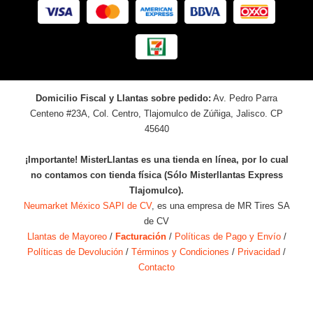
Domicilio Fiscal y Llantas sobre pedido:
Av. Pedro Parra
Centeno #23A, Col. Centro, Tlajomulco de Zúñiga, Jalisco. CP
45640
¡Importante! MisterLlantas es una tienda en línea, por lo cual
no contamos con tienda física (Sólo Misterllantas Express
Tlajomulco).
Neumarket México SAPI de CV
, es una empresa de MR Tires SA
de CV
Llantas de Mayoreo
/
Facturación
/
Políticas de Pago y Envío
/
Políticas de Devolución
/
Términos y Condiciones
/
Privacidad
/
Contacto