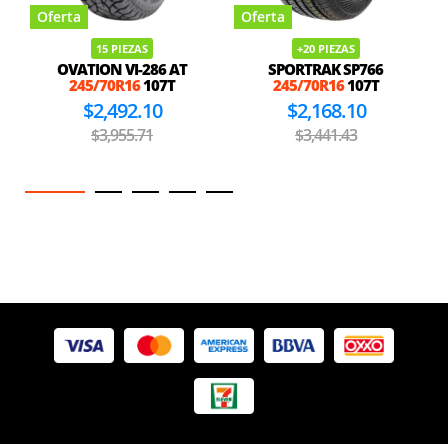
Oferta
Oferta
15 PIEZAS
+20 PIEZAS
OVATION VI-286 AT
SPORTRAK SP766
245/70R16
107T
245/70R16
107T
$2,492.10
$2,168.10
$3,955.71
$3,441.43