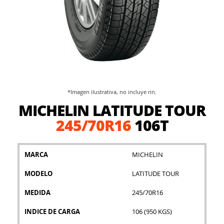
*Imagen ilustrativa, no incluye rin.
Saltar
MICHELIN LATITUDE TOUR
al
comienzo
245/70R16
106T
de
la
galería
MARCA
MICHELIN
de
imágenes
MODELO
LATITUDE TOUR
MEDIDA
245/70R16
INDICE DE CARGA
106 (950 KGS)