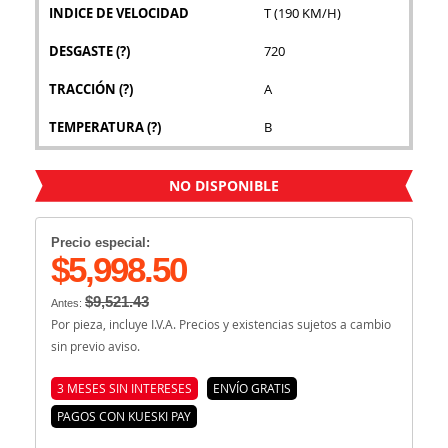
INDICE DE VELOCIDAD
T (190 KM/H)
DESGASTE
(?)
720
TRACCIÓN
(?)
A
TEMPERATURA
(?)
B
NO DISPONIBLE
Precio especial:
$5,998.50
$9,521.43
Antes:
Por pieza, incluye I.V.A. Precios y existencias sujetos a cambio
sin previo aviso.
3 MESES SIN INTERESES
ENVÍO GRATIS
PAGOS CON KUESKI PAY