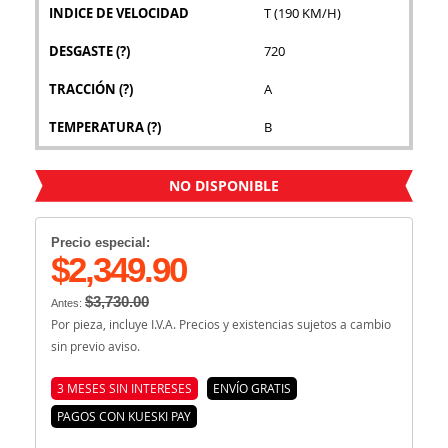
INDICE DE VELOCIDAD
T (190 KM/H)
DESGASTE
(?)
720
TRACCIÓN
(?)
A
TEMPERATURA
(?)
B
NO DISPONIBLE
Precio especial:
$2,349.90
$3,730.00
Antes:
Por pieza, incluye I.V.A. Precios y existencias sujetos a cambio
sin previo aviso.
3 MESES SIN INTERESES
ENVÍO GRATIS
PAGOS CON KUESKI PAY