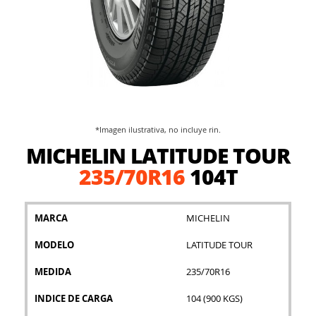
*Imagen ilustrativa, no incluye rin.
Saltar
MICHELIN LATITUDE TOUR
al
comienzo
235/70R16
104T
de
la
galería
MARCA
MICHELIN
de
imágenes
MODELO
LATITUDE TOUR
MEDIDA
235/70R16
INDICE DE CARGA
104 (900 KGS)