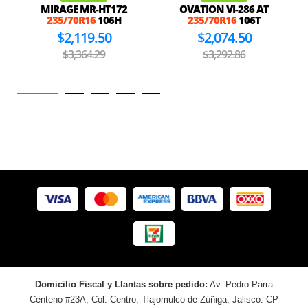
MIRAGE MR-HT172
OVATION VI-286 AT
235/70R16
106H
235/70R16
106T
$2,119.50
$2,074.50
$3,364.29
$3,292.86
Domicilio Fiscal y Llantas sobre pedido:
Av. Pedro Parra
Centeno #23A, Col. Centro, Tlajomulco de Zúñiga, Jalisco. CP