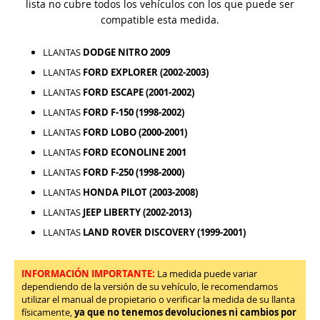
lista no cubre todos los vehículos con los que puede ser
compatible esta medida.
LLANTAS
DODGE NITRO 2009
LLANTAS
FORD EXPLORER (2002-2003)
LLANTAS
FORD ESCAPE (2001-2002)
LLANTAS
FORD F-150 (1998-2002)
LLANTAS
FORD LOBO (2000-2001)
LLANTAS
FORD ECONOLINE 2001
LLANTAS
FORD F-250 (1998-2000)
LLANTAS
HONDA PILOT (2003-2008)
LLANTAS
JEEP LIBERTY (2002-2013)
LLANTAS
LAND ROVER DISCOVERY (1999-2001)
INFORMACIÓN IMPORTANTE:
La medida puede variar
dependiendo de la versión de su vehículo, le recomendamos
utilizar el manual de propietario o verificar la medida de su llanta
físicamente,
ya que no tenemos devoluciones ni cambios por