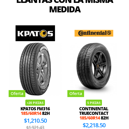
MEDIDA
Oferta
Oferta
+20 PIEZAS
5 PIEZAS
KPATOS FM316
CONTINENTAL
185/60R14
82H
TRUECONTACT
185/60R14
82H
$1,210.50
$2,218.50
$1,921.43