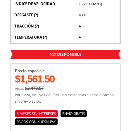
INDICE DE VELOCIDAD
H (210 KM/H)
DESGASTE
(?)
400
TRACCIÓN
(?)
A
TEMPERATURA
(?)
A
NO DISPONIBLE
Precio especial:
$1,561.50
$2,478.57
Antes:
Por pieza, incluye I.V.A. Precios y existencias sujetos a cambio
sin previo aviso.
3 MESES SIN INTERESES
ENVÍO GRATIS
PAGOS CON KUESKI PAY