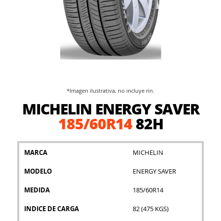
*Imagen ilustrativa, no incluye rin.
Saltar
MICHELIN ENERGY SAVER
al
comienzo
185/60R14
82H
de
la
galería
MARCA
MICHELIN
de
imágenes
MODELO
ENERGY SAVER
MEDIDA
185/60R14
INDICE DE CARGA
82 (475 KGS)