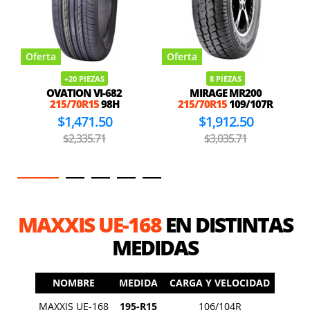
Oferta
Oferta
+20 PIEZAS
8 PIEZAS
OVATION VI-682
MIRAGE MR200
215/70R15
98H
215/70R15
109/107R
$1,471.50
$1,912.50
$2,335.71
$3,035.71
MAXXIS UE-168
EN DISTINTAS
MEDIDAS
NOMBRE
MEDIDA
CARGA Y VELOCIDAD
MAXXIS UE-168
195-R15
106/104R