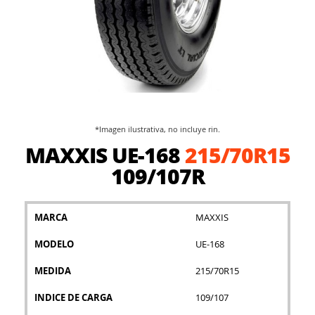
*Imagen ilustrativa, no incluye rin.
Saltar
MAXXIS UE-168
215/70R15
al
comienzo
109/107R
de
la
galería
MARCA
MAXXIS
de
imágenes
MODELO
UE-168
MEDIDA
215/70R15
INDICE DE CARGA
109/107