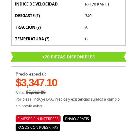
INDICE DE VELOCIDAD
R (170 KM/H)
DESGASTE
(?)
340
TRACCIÓN
(?)
A
TEMPERATURA
(?)
B
+20 PIEZAS DISPONIBLES
Precio especial:
$3,347.10
$5,312.86
Antes:
Por pieza, incluye I.V.A. Precios y existencias sujetos a cambio
sin previo aviso.
3 MESES SIN INTERESES
ENVÍO GRATIS
PAGOS CON KUESKI PAY