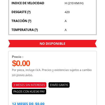
INDICE DE VELOCIDAD
H (210 KM/H)
DESGASTE
(?)
420
TRACCIÓN
(?)
A
TEMPERATURA
(?)
A
NO DISPONIBLE
Precio :
$0.00
Por pieza, incluye I.V.A. Precios y existencias sujetos a cambio
sin previo aviso.
3 MESES SIN INTERESES
ENVÍO GRATIS
PAGOS CON KUESKI PAY
12 MESES DE: $0.00