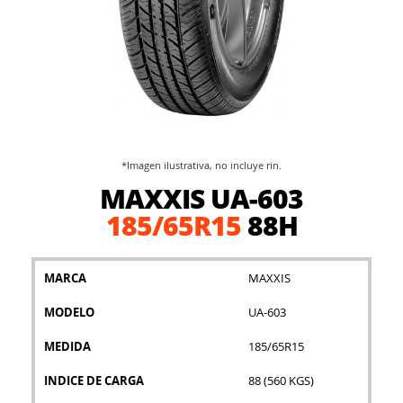
*Imagen ilustrativa, no incluye rin.
Saltar
MAXXIS UA-603
al
comienzo
185/65R15
88H
de
la
galería
MARCA
MAXXIS
de
imágenes
MODELO
UA-603
MEDIDA
185/65R15
INDICE DE CARGA
88 (560 KGS)