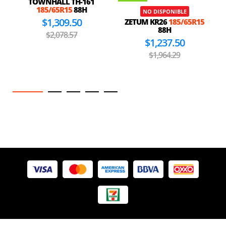
TOWNHALL TH-161
185/65R15
88H
NO DISPONIBLE
$1,309.50
ZETUM KR26
185/65R15
88H
$2,078.57
$1,237.50
$1,964.29