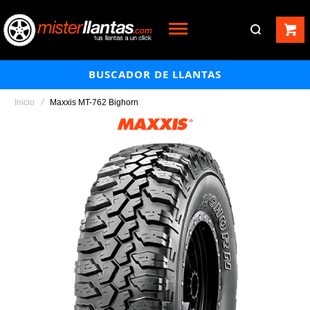
BUSCADOR DE LLANTAS
Inicio
Maxxis MT-762 Bighorn
Saltar
al
final
de
la
galería
de
imágenes