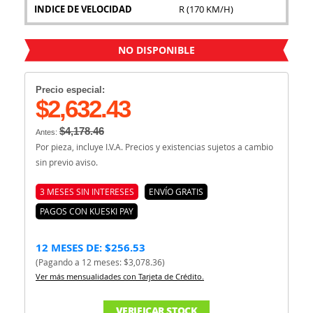
INDICE DE VELOCIDAD
R (170 KM/H)
NO DISPONIBLE
Precio especial:
$2,632.43
$4,178.46
Antes:
Por pieza, incluye I.V.A. Precios y existencias sujetos a cambio
sin previo aviso.
3 MESES SIN INTERESES
ENVÍO GRATIS
PAGOS CON KUESKI PAY
12 MESES DE: $256.53
(Pagando a 12 meses: $3,078.36)
Ver más mensualidades con Tarjeta de Crédito.
VERIFICAR STOCK