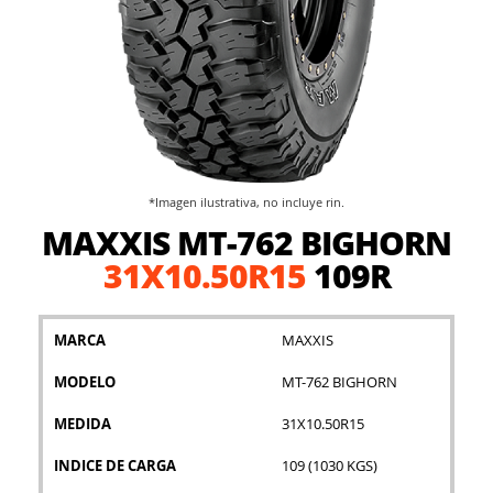
*Imagen ilustrativa, no incluye rin.
Saltar
MAXXIS MT-762 BIGHORN
al
comienzo
31X10.50R15
109R
de
la
galería
MARCA
MAXXIS
de
imágenes
MODELO
MT-762 BIGHORN
MEDIDA
31X10.50R15
INDICE DE CARGA
109 (1030 KGS)