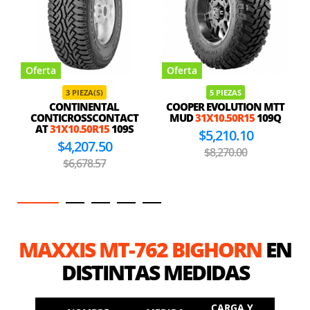
Oferta
Oferta
3 PIEZA(S)
5 PIEZAS
CONTINENTAL
COOPER EVOLUTION MTT
CONTICROSSCONTACT
MUD
31X10.50R15
109Q
AT
31X10.50R15
109S
$5,210.10
$4,207.50
$8,270.00
$6,678.57
MAXXIS MT-762 BIGHORN
EN
DISTINTAS MEDIDAS
CARGA Y