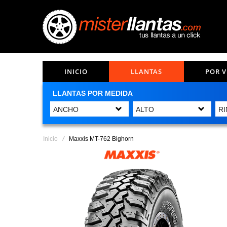
INICIO
LLANTAS
POR 
LLANTAS POR MEDIDA
Inicio
Maxxis MT-762 Bighorn
Saltar
al
final
de
la
galería
de
imágenes