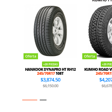
Oferta
Oferta
+20 PIEZAS
+20 PI
HANKOOK DYNAPRO HT RH12
KUMHO ROAD V
245/70R17
108T
245/70R1
$3,874.50
$4,20
$6,150.00
$6,678