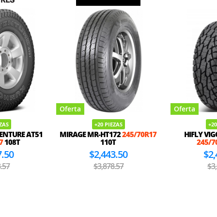
Oferta
Oferta
EZAS
+20 PIEZAS
+20
ENTURE AT51
MIRAGE MR-HT172
245/70R17
HIFLY VI
7
108T
110T
245/7
7.50
$2,443.50
$2,
.57
$3,878.57
$3