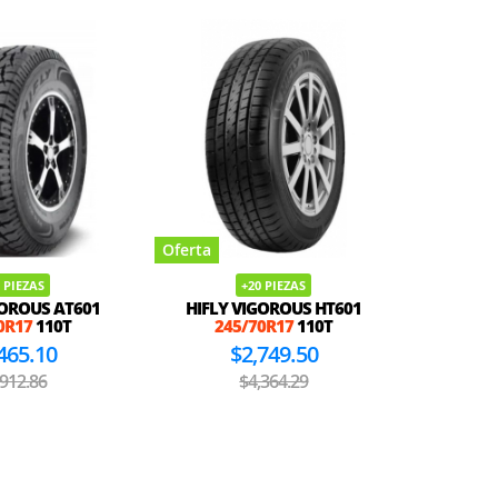
Oferta
Oferta
 PIEZAS
+20 PIEZAS
GOROUS AT601
HIFLY VIGOROUS HT601
VENOM
0R17
110T
245/70R17
110T
245/
465.10
$2,749.50
,912.86
$4,364.29