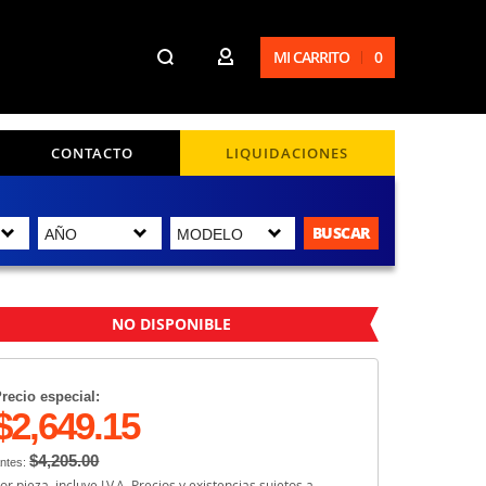
MI CARRITO
0
CONTACTO
LIQUIDACIONES
BUSCAR
NO DISPONIBLE
recio especial:
$2,649.15
$4,205.00
ntes:
or pieza, incluye I.V.A. Precios y existencias sujetos a