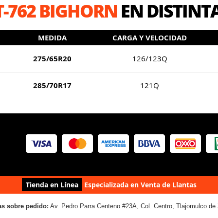
-762 BIGHORN
EN DISTINT
MEDIDA
CARGA Y VELOCIDAD
275/65R20
126/123Q
285/70R17
121Q
Tienda en Línea
Especializada en Venta de Llantas
as sobre pedido:
Av. Pedro Parra Centeno #23A, Col. Centro, Tlajomulco de 