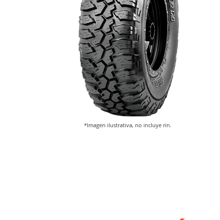
*Imagen ilustrativa, no incluye rin.
Saltar
al
comienzo
de
la
galería
de
imágenes