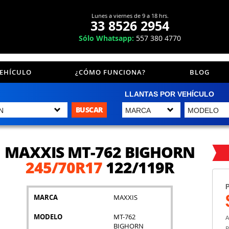
Lunes a viernes de 9 a 18 hrs.
33 8526 2954
Sólo Whatsapp:
557 380 4770
VEHÍCULO
¿CÓMO FUNCIONA?
BLOG
LLANTAS POR VEHÍCULO
BUSCAR
MAXXIS MT-762 BIGHORN
245/70R17
122/119R
P
MARCA
MAXXIS
MODELO
MT-762
A
BIGHORN
P