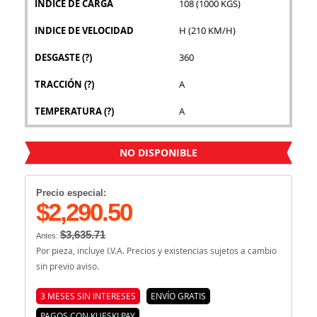
INDICE DE CARGA
108 (1000 KGS)
INDICE DE VELOCIDAD
H (210 KM/H)
DESGASTE
(?)
360
TRACCIÓN
(?)
A
TEMPERATURA
(?)
A
NO DISPONIBLE
Precio especial:
$2,290.50
$3,635.71
Antes:
Por pieza, incluye I.V.A. Precios y existencias sujetos a cambio
sin previo aviso.
3 MESES SIN INTERESES
ENVÍO GRATIS
PAGOS CON KUESKI PAY