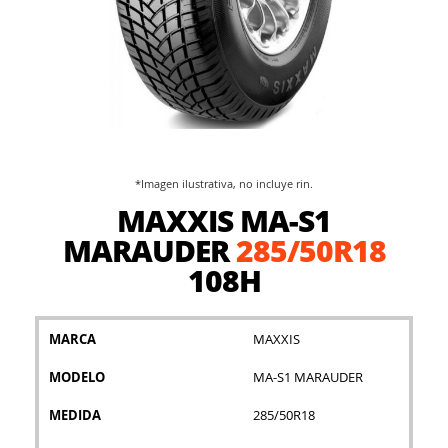
*Imagen ilustrativa, no incluye rin.
Saltar
MAXXIS MA-S1
al
comienzo
MARAUDER
285/50R18
de
108H
la
galería
de
imágenes
MARCA
MAXXIS
MODELO
MA-S1 MARAUDER
MEDIDA
285/50R18