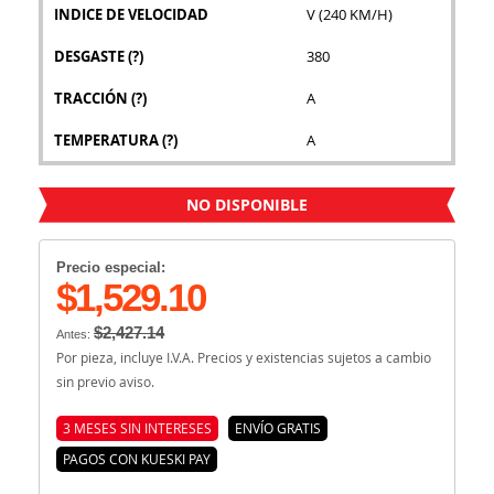
INDICE DE VELOCIDAD
V (240 KM/H)
DESGASTE
(?)
380
TRACCIÓN
(?)
A
TEMPERATURA
(?)
A
NO DISPONIBLE
Precio especial:
$1,529.10
$2,427.14
Antes:
Por pieza, incluye I.V.A. Precios y existencias sujetos a cambio
sin previo aviso.
3 MESES SIN INTERESES
ENVÍO GRATIS
PAGOS CON KUESKI PAY