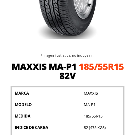
*Imagen ilustrativa, no incluye rin.
Saltar
MAXXIS MA-P1
185/55R15
al
comienzo
82V
de
la
galería
MARCA
MAXXIS
de
imágenes
MODELO
MA-P1
MEDIDA
185/55R15
INDICE DE CARGA
82 (475 KGS)