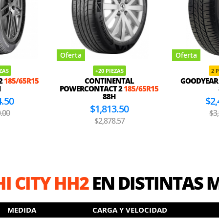
Oferta
Oferta
EZAS
+20 PIEZAS
2 
2
185/65R15
CONTINENTAL
GOODYEAR
H
POWERCONTACT 2
185/65R15
88H
4.50
$2,
$1,813.50
.00
$3
$2,878.57
I CITY HH2
EN DISTINTAS 
MEDIDA
CARGA Y VELOCIDAD