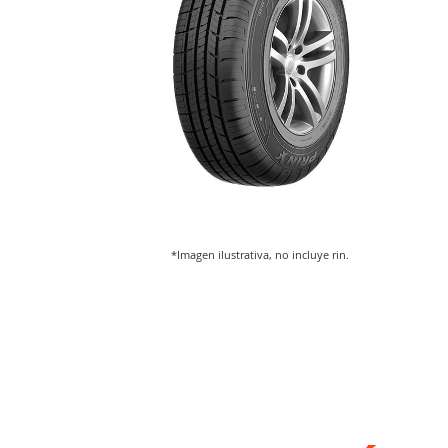
*Imagen ilustrativa, no incluye rin.
Saltar
al
comienzo
de
la
galería
de
imágenes