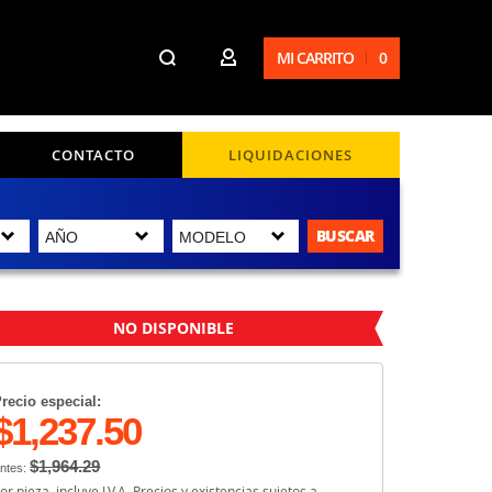
MI CARRITO
0
CONTACTO
LIQUIDACIONES
BUSCAR
NO DISPONIBLE
recio especial:
$1,237.50
$1,964.29
ntes:
or pieza, incluye I.V.A. Precios y existencias sujetos a