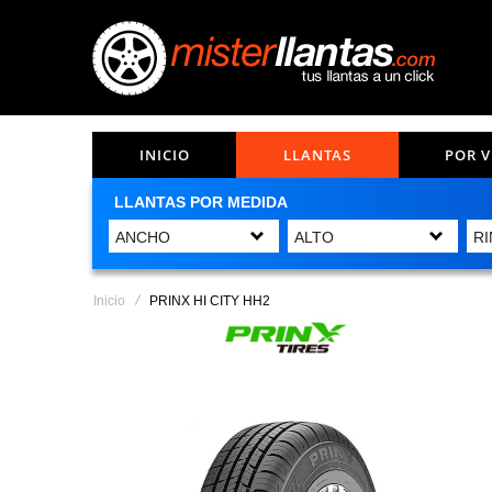
INICIO
LLANTAS
POR 
LLANTAS POR MEDIDA
Inicio
PRINX HI CITY HH2
Saltar
al
final
de
la
galería
de
imágenes