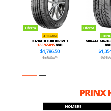
Oferta
Oferta
3 PIEZA(S)
+20 PI
EUZKADI EURODRIVE 3
MIRAGE MR-16
185/65R15
88H
88
$1,786.50
$1,35
$2,835.71
$2,150
PRINX H
NOMBRE