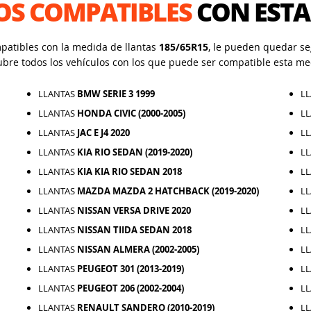
OS COMPATIBLES
CON ESTA
mpatibles con la medida de llantas
185/65R15
, le pueden quedar seg
ubre todos los vehículos con los que puede ser compatible esta me
LLANTAS
BMW SERIE 3 1999
L
LLANTAS
HONDA CIVIC (2000-2005)
L
LLANTAS
JAC E J4 2020
L
LLANTAS
KIA RIO SEDAN (2019-2020)
L
LLANTAS
KIA KIA RIO SEDAN 2018
L
LLANTAS
MAZDA MAZDA 2 HATCHBACK (2019-2020)
L
LLANTAS
NISSAN VERSA DRIVE 2020
L
LLANTAS
NISSAN TIIDA SEDAN 2018
L
LLANTAS
NISSAN ALMERA (2002-2005)
L
LLANTAS
PEUGEOT 301 (2013-2019)
L
LLANTAS
PEUGEOT 206 (2002-2004)
L
LLANTAS
RENAULT SANDERO (2010-2019)
L