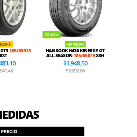
Oferta
Oferta
PIEZA(S)
+20 PIEZAS
 GT3
185/65R15
HANKOOK H436 KINERGY GT
MAXXIS
88T
ALL-SEASON
185/65R15
88H
483.10
$1,948.50
,941.43
$3,092.86
MEDIDAS
PRECIO