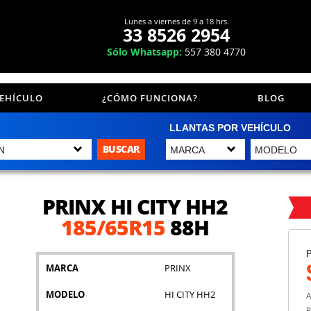
Lunes a viernes de 9 a 18 hrs.
33 8526 2954
Sólo Whatsapp:
557 380 4770
VEHÍCULO
¿CÓMO FUNCIONA?
BLOG
LLANTAS POR VEHÍCULO
BUSCAR
PRINX HI CITY HH2
185/65R15
88H
P
MARCA
PRINX
MODELO
HI CITY HH2
A
P