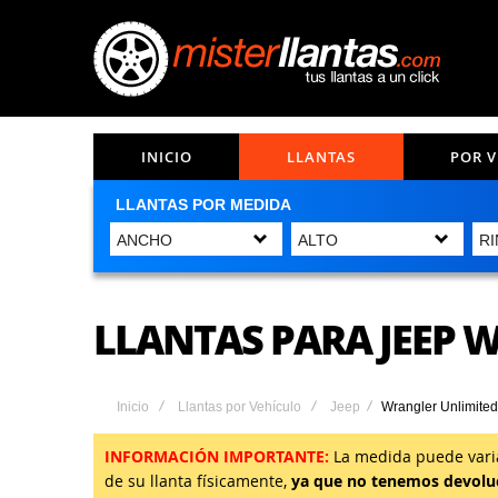
INICIO
LLANTAS
POR 
LLANTAS POR MEDIDA
LLANTAS PARA JEEP 
Inicio
Llantas por Vehículo
Jeep
Wrangler Unlimited
INFORMACIÓN IMPORTANTE:
La medida puede variar
de su llanta físicamente,
ya que no tenemos devoluc