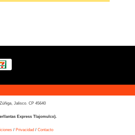
Zúñiga, Jalisco. CP 45640
terllantas Express Tlajomulco).
iciones
/
Privacidad
/
Contacto