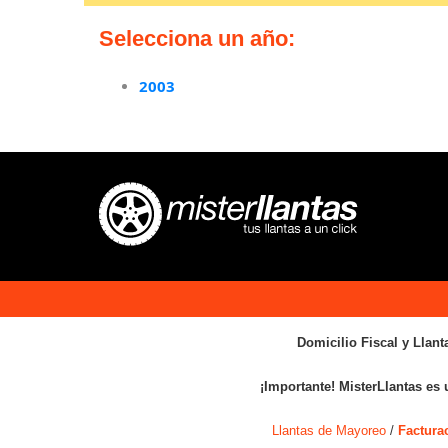
Selecciona un año:
2003
Domicilio Fiscal y Llant
¡Importante! MisterLlantas es 
Llantas de Mayoreo
/
Factura