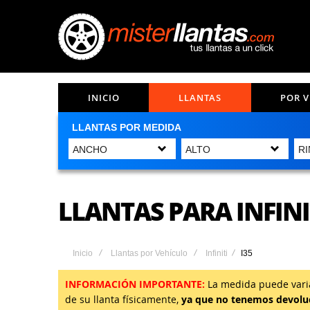
INICIO
LLANTAS
POR 
LLANTAS POR MEDIDA
LLANTAS PARA INFINIT
Inicio
Llantas por Vehículo
Infiniti
I35
INFORMACIÓN IMPORTANTE:
La medida puede variar
de su llanta físicamente,
ya que no tenemos devoluc