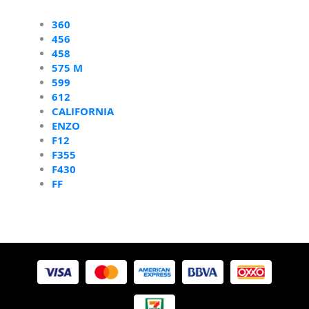
360
456
458
575 M
599
612
CALIFORNIA
ENZO
F12
F355
F430
FF