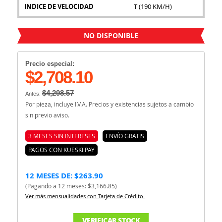
INDICE DE VELOCIDAD
T (190 KM/H)
NO DISPONIBLE
Precio especial:
$2,708.10
$4,298.57
Antes:
Por pieza, incluye I.V.A. Precios y existencias sujetos a cambio
sin previo aviso.
3 MESES SIN INTERESES
ENVÍO GRATIS
PAGOS CON KUESKI PAY
12 MESES DE: $263.90
(Pagando a 12 meses: $3,166.85)
Ver más mensualidades con Tarjeta de Crédito.
VERIFICAR STOCK