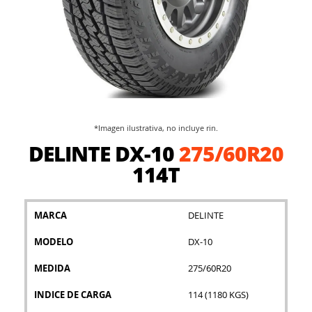
*Imagen ilustrativa, no incluye rin.
Saltar
DELINTE DX-10
275/60R20
al
comienzo
114T
de
la
galería
MARCA
DELINTE
de
imágenes
MODELO
DX-10
MEDIDA
275/60R20
INDICE DE CARGA
114 (1180 KGS)