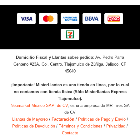
Domicilio Fiscal y Llantas sobre pedido:
Av. Pedro Parra
Centeno #23A, Col. Centro, Tlajomulco de Zúñiga, Jalisco. CP
45640
¡Importante! MisterLlantas es una tienda en línea, por lo cual
no contamos con tienda física (Sólo Misterllantas Express
Tlajomulco).
Neumarket México SAPI de CV
, es una empresa de MR Tires SA
de CV
Llantas de Mayoreo
/
Facturación
/
Políticas de Pago y Envío
/
Políticas de Devolución
/
Términos y Condiciones
/
Privacidad
/
Contacto