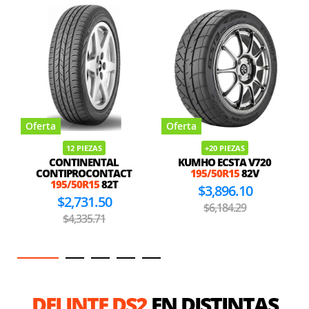
Oferta
Oferta
12 PIEZAS
+20 PIEZAS
CONTINENTAL
KUMHO ECSTA V720
CONTIPROCONTACT
195/50R15
82V
195/50R15
82T
$3,896.10
$2,731.50
$6,184.29
$4,335.71
DELINTE DS2
EN DISTINTAS