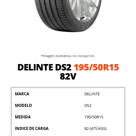
*Imagen ilustrativa, no incluye rin.
Saltar
DELINTE DS2
195/50R15
al
comienzo
82V
de
la
galería
MARCA
DELINTE
de
imágenes
MODELO
DS2
MEDIDA
195/50R15
INDICE DE CARGA
82 (475 KGS)