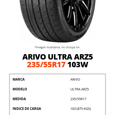
*Imagen ilustrativa, no incluye rin.
Saltar
ARIVO ULTRA ARZ5
al
comienzo
235/55R17
103W
de
la
galería
MARCA
ARIVO
de
imágenes
MODELO
ULTRA ARZ5
MEDIDA
235/55R17
INDICE DE CARGA
103 (875 KGS)