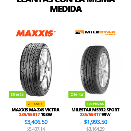
MEDIDA
Oferta
Oferta
2 PIEZA(S)
+20 PIEZAS
MAXXIS MA-Z4S VICTRA
MILESTAR MS932 SPORT
235/55R17
103W
235/55R17
99W
$3,406.50
$1,993.50
$5,407.14
$3,164.29