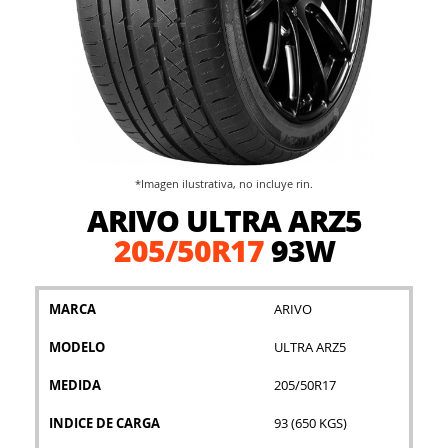
*Imagen ilustrativa, no incluye rin.
Saltar
ARIVO ULTRA ARZ5
al
comienzo
205/50R17
93W
de
la
galería
MARCA
ARIVO
de
imágenes
MODELO
ULTRA ARZ5
MEDIDA
205/50R17
INDICE DE CARGA
93 (650 KGS)