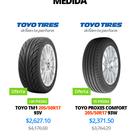
MEDIDA
Oferta
Oferta
+20 PIEZAS
15 PIEZAS
TOYO TM1
205/50R17
TOYO PROXES COMFORT
93V
205/50R17
93W
$2,627.10
$2,371.50
$4,170.00
$3,764.29