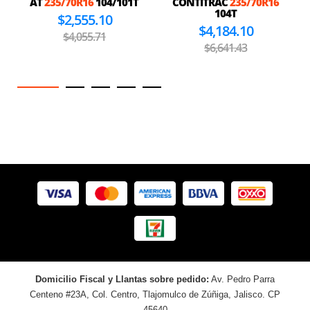
AT
235/70R16
104/101T
CONTITRAC
235/70R16
104T
$2,555.10
$4,184.10
$4,055.71
$6,641.43
Domicilio Fiscal y Llantas sobre pedido:
Av. Pedro Parra
Centeno #23A, Col. Centro, Tlajomulco de Zúñiga, Jalisco. CP
45640