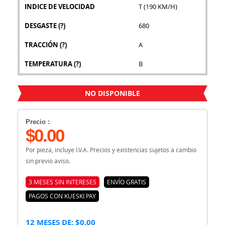
INDICE DE VELOCIDAD
T (190 KM/H)
DESGASTE
(?)
680
TRACCIÓN
(?)
A
TEMPERATURA
(?)
B
NO DISPONIBLE
Precio :
$0.00
Por pieza, incluye I.V.A. Precios y existencias sujetos a cambio
sin previo aviso.
3 MESES SIN INTERESES
ENVÍO GRATIS
PAGOS CON KUESKI PAY
12 MESES DE: $0.00