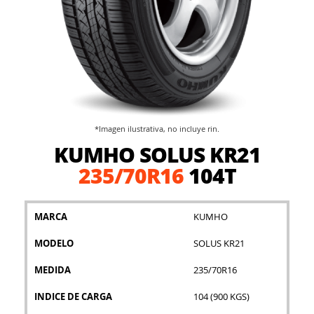
*Imagen ilustrativa, no incluye rin.
Saltar
KUMHO SOLUS KR21
al
comienzo
235/70R16
104T
de
la
galería
MARCA
KUMHO
de
imágenes
MODELO
SOLUS KR21
MEDIDA
235/70R16
INDICE DE CARGA
104 (900 KGS)